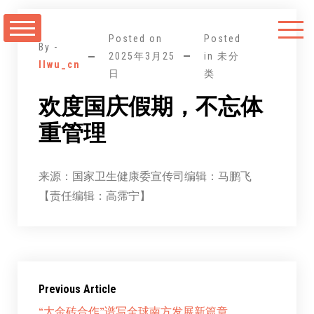
跳
至
Posted on
Posted
正
By -
2025年3月25
in 未分
llwu_cn
文
日
类
欢度国庆假期，不忘体
重管理
来源：国家卫生健康委宣传司编辑：马鹏飞
【责任编辑：高霈宁】
Previous Article
“大金砖合作”谱写全球南方发展新篇章