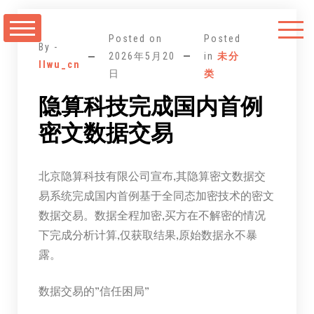
跳
至
Posted on
Posted
正
By -
2026年5月20
in
未分
llwu_cn
文
日
类
隐算科技完成国内首例
密文数据交易
北京隐算科技有限公司宣布,其隐算密文数据交
易系统完成国内首例基于全同态加密技术的密文
数据交易。数据全程加密,买方在不解密的情况
下完成分析计算,仅获取结果,原始数据永不暴
露。
数据交易的”信任困局”