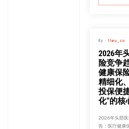
By -
llwu_cn
2026
险竞争
健康保险
精细化
投保便
化”的核
2026年头部
告：医疗健康