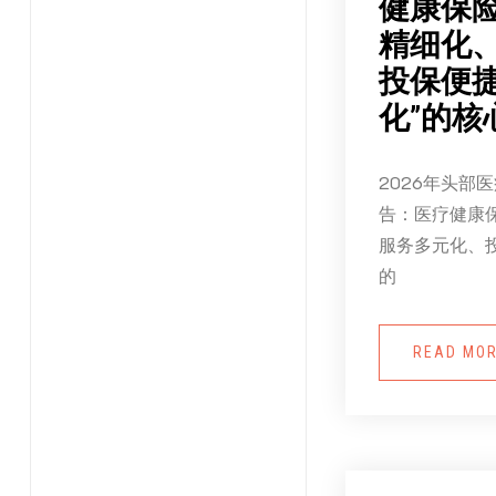
健康保险
精细化
投保便
化”的核
2026年头部
告：医疗健康
服务多元化、
的
READ MO