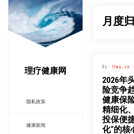
跳
至
月度
正
文
By -
llwu_cn
理疗健康网
2026
险竞争
健康保险
隐私政策
精细化
投保便
健康新闻
化”的核