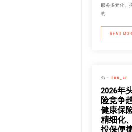
服务多元化、
的
READ MO
By -
llwu_cn
2026
险竞争
健康保险
精细化
投保便