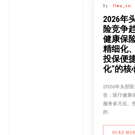
By -
llwu_cn
2026
险竞争
健康保险
精细化
投保便
化”的核
2026年头部
告：医疗健康
服务多元化、
的
READ MO