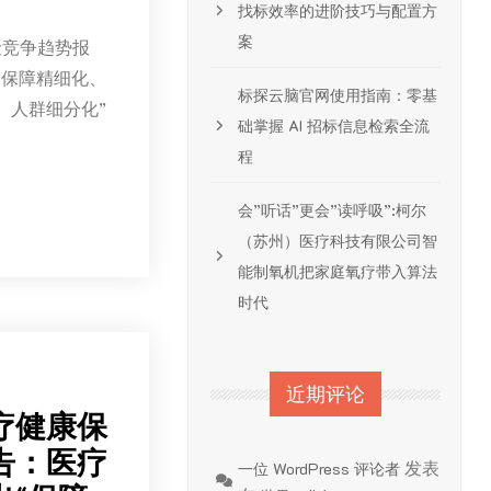
找标效率的进阶技巧与配置方
案
险竞争趋势报
“保障精细化、
标探云脑官网使用指南：零基
、人群细分化”
础掌握 AI 招标信息检索全流
程
会”听话”更会”读呼吸”:柯尔
（苏州）医疗科技有限公司智
能制氧机把家庭氧疗带入算法
时代
近期评论
医疗健康保
告：医疗
发表
一位 WordPress 评论者