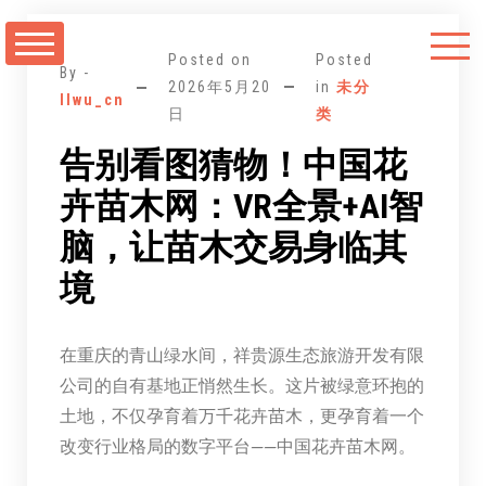
跳
至
Posted on
Posted
正
By -
2026年5月20
in
未分
llwu_cn
文
日
类
告别看图猜物！中国花
卉苗木网：VR全景+AI智
脑，让苗木交易身临其
境
在重庆的青山绿水间，祥贵源生态旅游开发有限
公司的自有基地正悄然生长。这片被绿意环抱的
土地，不仅孕育着万千花卉苗木，更孕育着一个
改变行业格局的数字平台——中国花卉苗木网。