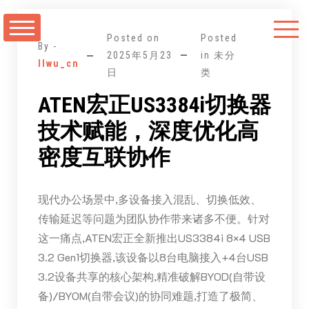
跳
至
Posted on
Posted
正
By -
2025年5月23
in 未分
llwu_cn
文
日
类
ATEN宏正US3384i切换器
技术赋能，深度优化高
密度互联协作
现代办公场景中,多设备接入混乱、切换低效、
传输延迟等问题为团队协作带来诸多不便。针对
这一痛点,ATEN宏正全新推出US3384i 8×4 USB
3.2 Gen1切换器,该设备以8台电脑接入+4台USB
3.2设备共享的核心架构,精准破解BYOD(自带设
备)/BYOM(自带会议)的协同难题,打造了极简、