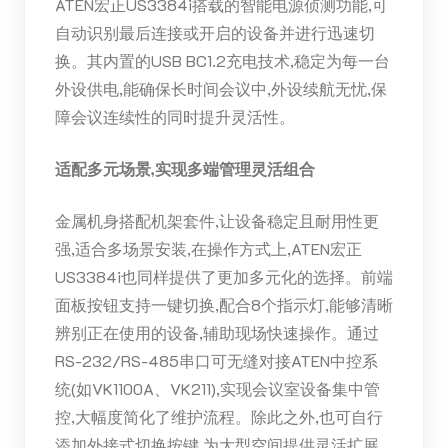
ATEN宏正US3384i搭载的智能电源侦测功能,可
自动识别最后连接或开启的设备并进行迅速切
换。其内置的USB BC1.2充电技术,稳定为每一台
外设供电,能确保长时间会议中,外设续航无忧,保
障会议连续性的同时提升灵活性。
适配多元场景,实现多端管理灵活组合
金属机身搭配机架套件,让设备稳定且耐用性更
强,适合多场景安装,在操作方式上,ATEN宏正
US3384i也同样提供了更加多元化的选择。前端
面板按钮支持一键切换,配合8个指示灯,能够清晰
辨别正在使用的设备,辅助现场快速操作。通过
RS-232/RS-485串口可无缝对接ATEN中控系
统(如VK1100A、VK211),实现会议室设备集中管
控,大幅度简化了维护流程。除此之外,也可自行
添加外接式切换按键,为大型空间提供灵活扩展,