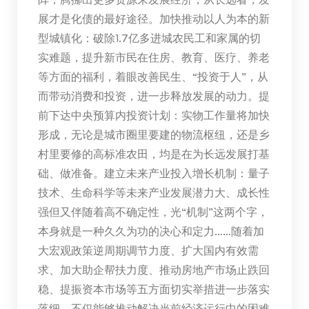
展才是化债的最好途径。加快推动以人为本的新
型城镇化：破除1.7亿多进城农民工和家属的切
实难题，提升新市民在住房、教育、医疗、养老
等方面的福利，着眼改善民生、“投资于人”，从
而带动消费和投资，进一步释放发展的动力。提
前下达中央预算内投资计划：实物工作量将加快
形成，无论是城市圈里要建的物流枢纽，还是乡
村里要修的高标准农田，均是在为长远发展打基
础、做准备。建立未来产业投入增长机制：量子
技术、生命科学等未来产业发展潜力大、成长性
强但又伴随着高不确定性，光“机制”这两个字，
本身就是一种久久为功的决心和定力……随着加
大宏观政策逆周期调节力度、扩大国内有效需
求、加大助企帮扶力度、推动房地产市场止跌回
稳、提振资本市场等五方面切实举措进一步落实
落细，不仅能够推动解决当前经济运行中的困难