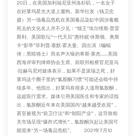
20日，在美国加利福尼亚州洛杉矶，一名女子
在好莱坞星光大道上遛狗。新华社发（钱卫忠
摄）另一场毒品危机在美国毒品染缸中因涉毒瘾
死去的文化名人并不少见：“猫王”埃尔维斯·普雷
斯利、美国歌坛“一代天后”惠特妮·休斯顿、奥斯
卡“影帝”菲利普·塞默·霍夫曼、因出演《蝙蝠
侠：黑暗骑士》而名声大噪的希斯·莱杰……美国
西海岸审判律师协会主席、前联邦检察官尼亚马
·拉赫马尼对媒体表示，如果不是派瑞之死，好
莱坞这个圈子里的“氯胺酮习惯”可能还会暗中持
续多年。他指出，好莱坞有很多人滥用氯胺酮，
远超医疗需求。媒体引用美国医生和专家的话指
出，氯胺酮近年来在美国国内“越来越受欢迎”，
甚至被视为“前卫疗法”和“朝阳产业”，这导致相
关市场呈现“爆炸式增长”，氯胺酮兴起让美国可
能迎来“另一场毒品危机”。 2021年7月10