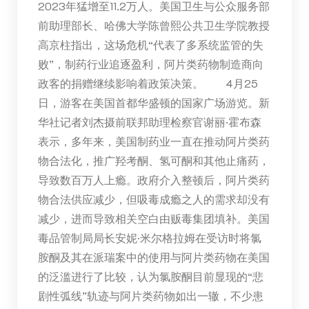
2023年猛增至11.2万人。美国卫生与公众服务部
前助理部长、哈佛大学陈曾熙公共卫生学院教授
高京柱指出，这场危机“代表了多系统监管的失
败”，制药行业追逐盈利，阿片类药物制造商向
政客的捐赠继续影响着政策决策。 4月25
日，游客在美国首都华盛顿的国家广场游览。新
华社记者刘杰摄前联邦助理检察官谢丽·霍布森
表示，多年来，美国制药业一直在推动阿片类药
物合法化，推广羟考酮、氢可酮和其他止痛药，
导致数百万人上瘾。政府介入整顿后，阿片类药
物合法供应减少，但吸毒成瘾之人的需求却没有
减少，进而导致相关空白由贩毒集团填补。美国
毒品管制局局长安妮·米尔格拉姆在受访时将氯
胺酮及其在派瑞案中的使用与阿片类药物在美国
的泛滥进行了比较，认为氯胺酮目前显现的“悲
剧性弧线”轨迹与阿片类药物如出一辙，不少患