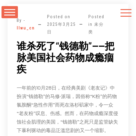
跳
至
Posted on
Posted
正
By -
2025年3月25
in 未分
llwu_cn
文
日
类
谁杀死了“钱德勒”——把
脉美国社会药物成瘾痼
疾
一年前的10月28日，在经典美剧《老友记》中
扮演“钱德勒”的马修·派瑞，因俗称“K粉”的药物
氯胺酮“急性作用”而死在洛杉矶家中，令一众
“老友粉”叹息、伤感。然而，在药物成瘾深度侵
蚀社会肌理的美国，“钱德勒”之死只是监管缺失
下暴利驱动的毒品泛滥悲剧的又一个缩影。