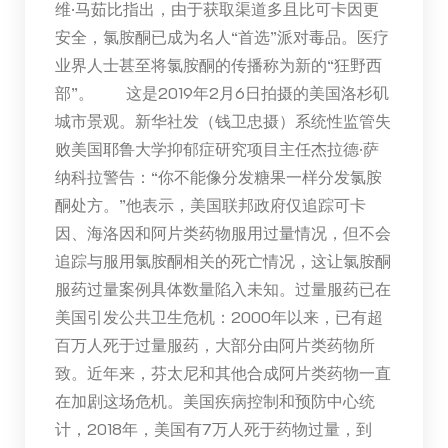
维·马茹比指出，由于获取渠道多且比可卡因更
安全，氯胺酮已成为名人“首选”派对毒品。医疗
业界人士甚至将氯胺酮的传播称为新的“狂野西
部”。 这是2019年2月6日拍摄的美国洛杉矶
城市景观。新华社发（钱卫忠摄）系统性监管失
败美国耶鲁大学抑郁症研究项目主任杰拉德·萨
纳科拉警告：“你不能像分发糖果一样分发氯胺
酮处方。”他表示，美国联邦政府仅追踪可卡
因、海洛因和阿片类药物服用过量情况，但不会
追踪与服用氯胺酮相关的死亡情况，这让氯胺酮
服药过量案例具体数量陷入未知。过量服药已在
美国引发公共卫生危机：2000年以来，已有超
百万人死于过量服药，大部分由阿片类药物所
致。近年来，芬太尼和其他合成阿片类药物一直
在加剧这场危机。美国疾病控制和预防中心统
计，2018年，美国有7万人死于药物过量，到