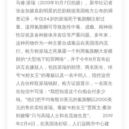
马修·派瑞（2013年10月7日拍摄）。新华社记者
张金加摄喜剧明星的悲剧根据美国检方公布的调
查记录，年仅54岁的派瑞死于氯胺酮注射过
量。滥用氯胺酮可导致急性中毒、成瘾、精神病
性症状及各种躯体并发症等严重问题。多年来，
这种药物作为一种主要合成毒品在美国境内流
行。检方称派瑞之死暴露一个利用氯胺酮大发横
财的“大型地下犯罪网络”，并于今年8月宣布起
诉五名嫌疑人，包括派瑞的助理、两名医生、绰
号“K粉女王”的毒贩以及一名中间人，指控这些
人合伙榨取派瑞钱财。检方证据显示，一名医生
在短信中写道：“我想知道这个白痴会付多少
钱。”他们把平均每瓶12美元的氯胺酮以2000美
元的售价卖给派瑞。毒贩“K粉女王”贾斯文·桑加
则被曝“只与高端人士和名流做生意”。 2019
年2月6日，在美国洛杉矶，人们远眺市中心建