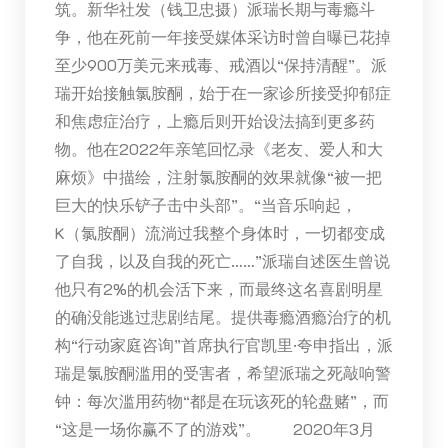
筑。新华社发（钱卫忠摄）派瑞长期与毒瘾斗
争，他在死前一年接受媒体采访时曾自曝已花掉
至少900万美元来戒毒、戒酒以“保持清醒”。派
瑞开始接触氯胺酮，始于在一家诊所接受抑郁症
和焦虑症治疗，上瘾后则开始设法搞到更多药
物。他在2022年亲笔回忆录《老友、爱人和大
麻烦》中描绘，注射氯胺酮的效果就像“被一把
巨大的快乐铲子击中头部”。“当音乐响起，
K（氯胺酮）流淌过我整个身体时，一切都变成
了自我，以及自我的死亡……”派瑞自述医生曾说
他只有2%的机会活下来，而最终这名喜剧明星
的确没能逃过悲剧结尾。提供毒瘾酒瘾治疗的机
构“行动家庭咨询”首席执行官凯里·夸申指出，派
瑞是氯胺酮滥用的受害者，希望派瑞之死敲响警
钟：每次滥用药物“都是在玩该死的轮盘赌”，而
“这是一场你赢不了的游戏”。 2020年3月