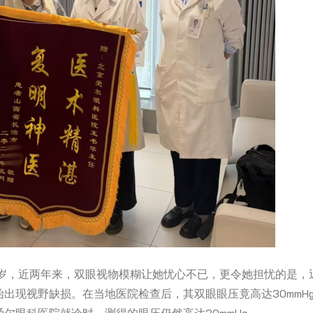
5岁，近两年来，双眼视物模糊让她忧心不已，更令她担忧的是，
出现视野缺损。在当地医院检查后，其双眼眼压竟高达30mmH
尔眼科医院就诊时，测得的眼压仍然高达29mmHg。