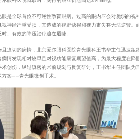
光眼是全球首位不可逆性致盲眼病。过高的眼内压会对脆弱的视
旦视神经严重受损，其造成的视野缺损和视力丧失将无法逆转。面
及时、有效的降压治疗迫在眉睫。
杂且迫切的病情，北京爱尔眼科医院青光眼科王书华主任迅速组
者病情发现相对较早且对视功能康复期望值高，为最大程度在降
手术创伤，经过缜密的术前规划与反复研讨，王书华主任团队为
术方案——青光眼微创手术。