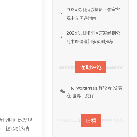
2026沈阳婚纱摄影工作室客
观中立优选指南
2026沈阳和平区宫寒经期紊
乱中医调理门诊实测推荐
近期评论
发表
一位 WordPress 评论者
在
世界，您好！
近段时间她发现
归档
g，被诊断为青