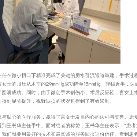
主任在微小切口下精准完成了关键的房水引流通道重建，手术过
女士的眼压从术前的29mmHg成功降至15mmHg，降幅近半，
了圆满成功。同时，由于微创手术创伤小、术后反应轻，言女士
力得到显著提升，视野缺损的状况也得到了有效遏制。
果与贴心的医疗服务，赢得了言女士发自内心的认可与赞誉。康
送到王书华主任手中。面对患者的称赞，王书华主任表示：“患者
，我们就要用最好的技术和最真诚的服务回报这份信任。看到患