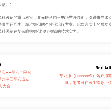
慰。”
眼科医院的重点科室，青光眼科由王书华主任领衔，引进青光眼
提供国际同步、精准微创的个性化治疗方案。此次言女士的成功
眼科医院在复杂眼病微创治疗领域的技术实力。
e
Next Arti
平安——平安产险台
莱乃康（Laennec®）落户海
举办中国平安成立
城，患者可在医生指导下
彰大会