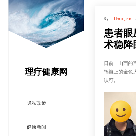
跳
至
By -
llwu_cn
正
文
患者眼
术稳降
日前，山西的
理疗健康网
锦旗上的金色
认可。
隐私政策
健康新闻