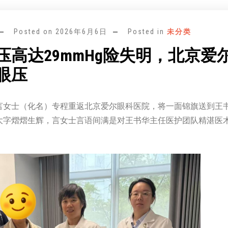
Posted on
2026年6月6日
Posted in
未分类
压高达29mmHg险失明，北京爱
眼压
言女士（化名）专程重返北京爱尔眼科医院，将一面锦旗送到王
大字熠熠生辉，言女士言语间满是对王书华主任医护团队精湛医