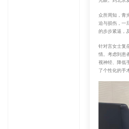
众所周知，青
迫与损伤，一
的步步紧逼，
针对言女士复
情。考虑到患
视神经、降低
了个性化的手