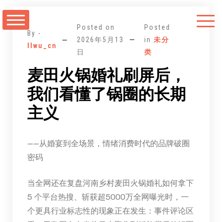
跳
至
Posted on
Posted
正
By -
2026年5月13
in
未分
llwu_cn
文
日
类
麦田火锅婚礼刷屏后，
我们看懂了锅圈的长期
主义
——从婚宴到全场景，情绪消费时代的品牌破圈
密码
当全网还在复盘河南乡村麦田火锅婚礼如何拿下
5 个平台热搜、斩获超5000万全网曝光时，一
个更具行业标志性的现象正在发生：事件评论区