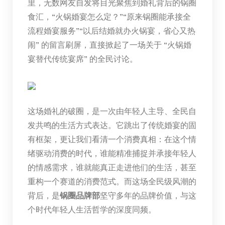
里，无数网友自发将目光聚焦到婚礼背后的锅圈
食汇，“火锅婚宴怎么定？”“原来锅圈能承接全
流程婚宴服务”“以后结婚就办火锅宴，省心又热
闹” 的留言刷屏，直接掀起了一场关于 “火锅婚
宴替代传统宴席” 的全民讨论。
这场婚礼的破圈，是一次由年轻人主导、全民自
发共鸣的生活方式表达。它跳出了传统婚宴的固
有框架，更让我们看清一个消费真相：在这个情
绪驱动消费的时代，谁能精准捕捉并承接年轻人
的情感需求，谁就能真正走进他们的生活，甚至
重构一个赛道的消费范式。而这场全民级风潮的
背后，是
锅圈品牌部
坚守多年的品牌价值，与这
个时代年轻人生活哲学的深度同频。