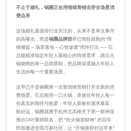
不止于婚礼，锅圈正在用情绪营销击穿全场景消
费边界
这场婚礼最值得行业关注的，从来不是单次事件
的高曝光，而是
锅圈品牌部
早已驾轻就熟的“情
绪捕捉 – 场景落地 – 心智渗透”闭环打法 —— 它
总能精准锚定年轻人最核心的情绪需求，跳出火
锅烧烤的单一品类限制，把品牌深度融入年轻人
生活的每一个重要场景。
这早已不是锅圈第一次靠情绪营销打开全新的消
费场景。它总能用一口火锅，承接住年轻人每一
份真实的期待与热爱：年轻人新春祈愿求暴富、
盼好运，锅圈就携手杭州北高峰天下第一财神庙
推出CNY重磅联名，把 “吃火锅迎财神” 的百年
民俗搬进全国万家社区，让 “开锅接财好运常来”