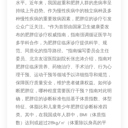
水平。近年来，我国超重和肥胖人群的患病率呈
持续上升趋势。作为慢性疾病中的独立病种及多
种慢性疾病的重要致病因素，肥胖症的诊疗引发
公众广泛关注。“作为首部由国家卫生健康委发
布的肥胖症诊疗权威指南，指南强调循证医学与
多学科合作，为肥胖症临床诊疗提供科学、规
范、同质化的指导路径。”指南编写委员会主任
委员、北京友谊医院副院长张忠涛介绍，指南对
肥胖症临床营养、药物治疗、手术治疗、行为心
理干预、运动干预等领域予以详细指导和规范，
保障医疗质量安全，维护患者健康权益。如何诊
断肥胖症，哪种程度需要医疗干预？指南对此明
确，肥胖症的诊断标准包括基于体质指数、体型
特征、体脂比和儿童青少年肥胖症诊断标准四
类。其中，在我国成年人群中，BMI（体质指
数）达到或超过28kg/㎡（体重除以身高的平