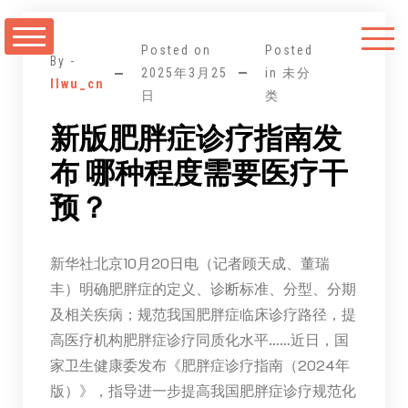
跳
至
Posted on
Posted
正
By -
2025年3月25
in 未分
llwu_cn
文
日
类
新版肥胖症诊疗指南发
布 哪种程度需要医疗干
预？
新华社北京10月20日电（记者顾天成、董瑞
丰）明确肥胖症的定义、诊断标准、分型、分期
及相关疾病；规范我国肥胖症临床诊疗路径，提
高医疗机构肥胖症诊疗同质化水平……近日，国
家卫生健康委发布《肥胖症诊疗指南（2024年
版）》，指导进一步提高我国肥胖症诊疗规范化