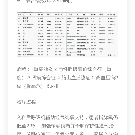
%、氧合指数54.73mmHg。
诊断：1.重症肺炎 2.急性呼吸窘迫综合征（重
度） 3.肾病综合征 4.脑出血后遗症 5.高血压病2
级（极高危） 6.丙肝。
治疗过程
入科后呼吸机辅助通气纯氧支持，患者指脉氧仍
低至23%，加强镇静镇痛并予肺保护性通气治
疗，俯卧位通气，但氧合无改善，与家属充分沟