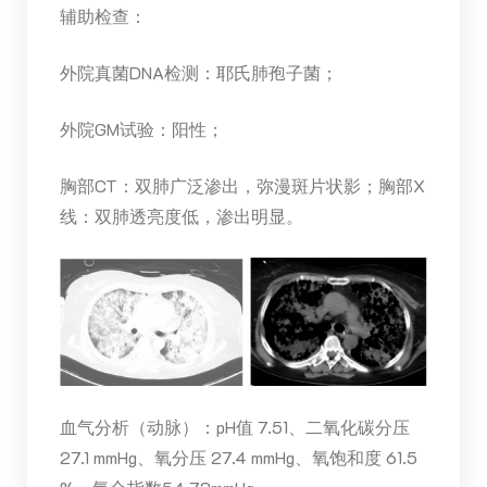
辅助检查：
外院真菌DNA检测：耶氏肺孢子菌；
外院GM试验：阳性；
胸部CT：双肺广泛渗出，弥漫斑片状影；胸部X
线：双肺透亮度低，渗出明显。
血气分析（动脉）：pH值 7.51、二氧化碳分压
27.1 mmHg、氧分压 27.4 mmHg、氧饱和度 61.5