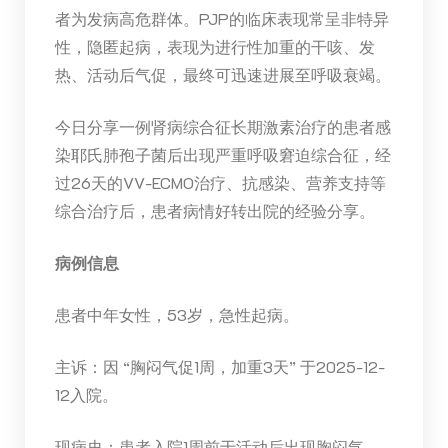
者为发病高危群体。PJP的临床表现常呈非特异
性，隐匿起病，表现为进行性加重的干咳、发
热、活动后气促，最终可迅速进展至呼吸衰竭。
今日分享一例肾病综合征长期激素治疗的患者感
染耶氏肺孢子菌后出现严重呼吸窘迫综合征，经
过26天的VV-ECMO治疗、抗感染、营养支持等
综合治疗后，患者病情好转出院的经验分享。
病例信息
患者中年女性，53岁，急性起病。
主诉：因 “胸闷气促1周，加重3天” 于2025-12-
12入院。
现病史：患者入院1周前于活动后出现胸闷气