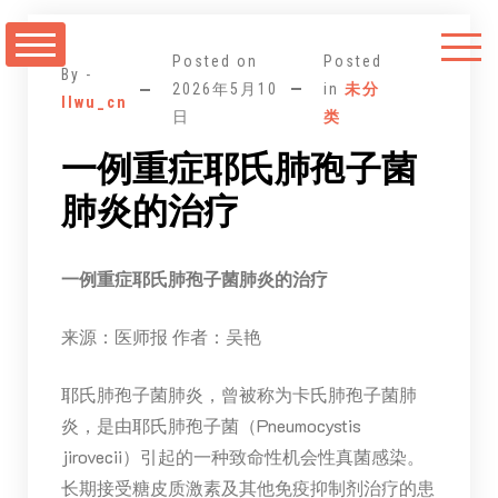
跳
至
Posted on
Posted
正
By -
2026年5月10
in
未分
llwu_cn
文
日
类
一例重症耶氏肺孢子菌
肺炎的治疗
一例重症耶氏肺孢子菌肺炎的治疗
来源：医师报 作者：吴艳
耶氏肺孢子菌肺炎，曾被称为卡氏肺孢子菌肺
炎，是由耶氏肺孢子菌（Pneumocystis
jirovecii）引起的一种致命性机会性真菌感染。
长期接受糖皮质激素及其他免疫抑制剂治疗的患