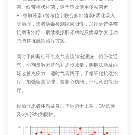
菌、纹带棒状杆菌，遂予静脉使用多粘菌素
B+替加环素+替考拉宁联合多粘菌素E雾化吸入
等治疗，患者病毒检测结果阳性，加用更昔洛韦
抗病毒治疗，后续根据肝肾功能及病原学变迁动
态调整抗感染治疗方案。
同时予间断行纤维支气管镜肺泡灌洗，俯卧位通
气，小剂量激素替代并逐步减量，胸腺法新及丙
球改善免疫力，适时气管切开，予精细化抗凝治
疗，加强容量管理，监测心功能，评估意识等治
疗。
经治疗患者体温及炎症指标趋于正常，GM试验
及G实验均为阴性。