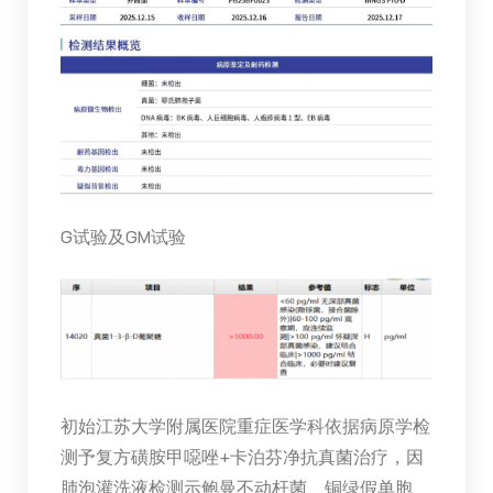
G试验及GM试验
初始江苏大学附属医院重症医学科依据病原学检
测予复方磺胺甲噁唑+卡泊芬净抗真菌治疗，因
肺泡灌洗液检测示鲍曼不动杆菌、铜绿假单胞