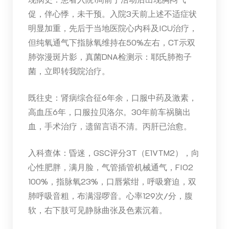
促，伴心悸，未干预。入院3天前上述不适症状
明显加重，先后于当地医院心内科及ICU治疗，
但纯氧通气下指脉氧维持在50%左右，CT示双
肺弥漫斑片影，真菌DNA检测示：耶氏肺孢子
菌，立即转我院治疗。
既往史：肾病综合征6年余，口服中药及激素，
高血压6年，口服拉贝洛尔。30年前车祸脑出
血，手术治疗，遗留言语不清。丙肝已治愈。
入科查体：昏迷，GSC评分3T（E1VTM2），向
心性肥胖，满月脸，气管插管机械通气，FIO2
100%，指脉氧23%，口唇紫绀，呼吸窘迫，双
肺呼吸音粗，布满湿啰音。心率129次/分，腹
软，右下肢可见静脉曲张及色素沉着。