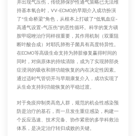
并出现气压伤，传统肺保护性通气策略已无法维
持基本氧合时，VV-ECMO的早期介入成功扮演
了“生命桥梁”角色，从根本上打破了“低氧血症-
高通气设置-气压伤”的恶性循环。科学的复方磺
胺甲噁唑治疗同样很重要，其作用机制（双重阻
断叶酸合成）对耶氏肺孢子菌具有高度特异性。
在ECMO等高级生命支持为肺脏修复赢得时间的
同时，对病原体的持续清除，成为了实现肺部炎
症浸润的吸收和肺功能恢复的内在决定性因素。
通过适时气管切开与早期康复介入，成功实现了
从生命支持到功能恢复的平稳过渡。
对于免疫抑制类高危人群，规范的机会性感染预
防是治疗的基石，而一旦发生重症感染，构建一
个反应迅速、技术完备、协作紧密的多学科救治
体系，是决定治疗转归成败的关键。