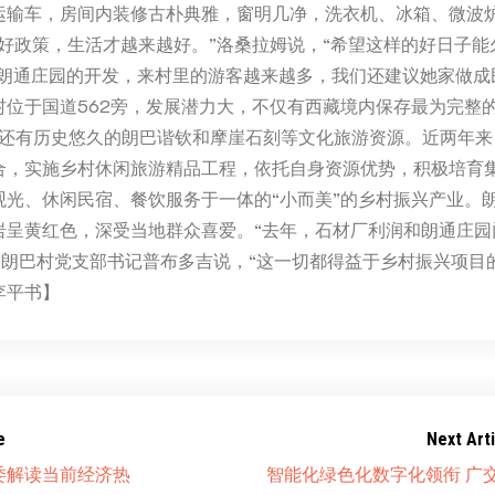
运输车，房间内装修古朴典雅，窗明几净，洗衣机、冰箱、微波
的好政策，生活才越来越好。”洛桑拉姆说，“希望这样的好日子能
因为朗通庄园的开发，来村里的游客越来越多，我们还建议她家做成
村位于国道562旁，发展潜力大，不仅有西藏境内保存最为完整
，还有历史悠久的朗巴谐钦和摩崖石刻等文化旅游资源。近两年来
合，实施乡村休闲旅游精品工程，依托自身资源优势，积极培育
观光、休闲民宿、餐饮服务于一体的“小而美”的乡村振兴产业。
岩呈黄红色，深受当地群众喜爱。“去年，石材厂利润和朗通庄园
”朗巴村党支部书记普布多吉说，“这一切都得益于乡村振兴项目
李平书】
e
Next Arti
委解读当前经济热
智能化绿色化数字化领衔 广