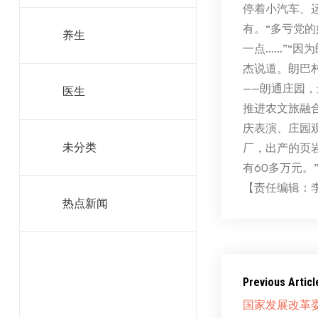
停着小汽车、
有。“多亏党
养生
一点……”“
杰说道。朗巴
——朗通庄园
医生
推进农文旅融
庆表演、庄园
厂，出产的页
未分类
有60多万元。
【责任编辑：
热点新闻
Previous Articl
国家发展改革