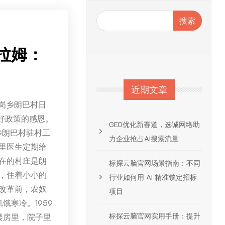
搜索
拉姆：
近期文章
岗乡朗巴村日
好政策的感恩。
GEO优化新赛道，选诚网络助
乡朗巴村驻村工
力企业抢占AI搜索流量
里医生定期给
在的村庄是朗
标探云脑官网场景指南：不同
，住着小小的
行业如何用 AI 精准锁定招标
改革前，农奴
项目
寒冷。1959
标探云脑官网实用手册：提升
楼房里，院子里