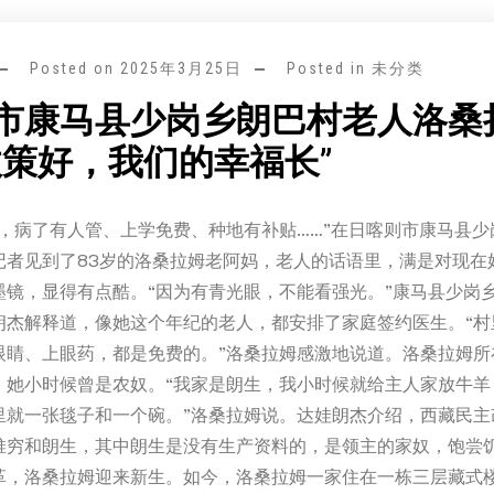
Posted on
2025年3月25日
Posted in 未分类
市康马县少岗乡朗巴村老人洛桑
政策好，我们的幸福长”
福，病了有人管、上学免费、种地有补贴……”在日喀则市康马县少
记者见到了83岁的洛桑拉姆老阿妈，老人的话语里，满是对现在
墨镜，显得有点酷。“因为有青光眼，不能看强光。”康马县少岗
朗杰解释道，像她这个年纪的老人，都安排了家庭签约医生。“村
眼睛、上眼药，都是免费的。”洛桑拉姆感激地说道。洛桑拉姆所
，她小时候曾是农奴。“我家是朗生，我小时候就给主人家放牛羊
里就一张毯子和一个碗。”洛桑拉姆说。达娃朗杰介绍，西藏民主
堆穷和朗生，其中朗生是没有生产资料的，是领主的家奴，饱尝饥饿
革，洛桑拉姆迎来新生。如今，洛桑拉姆一家住在一栋三层藏式