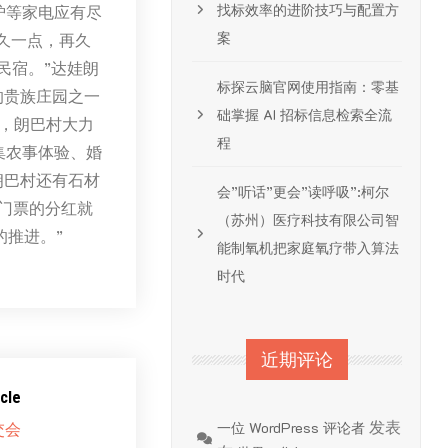
找标效率的进阶技巧与配置方
炉等家电应有尽
案
久一点，再久
民宿。”达娃朗
标探云脑官网使用指南：零基
的贵族庄园之一
础掌握 AI 招标信息检索全流
，朗巴村大力
程
集农事体验、婚
朗巴村还有石材
会”听话”更会”读呼吸”:柯尔
门票的分红就
（苏州）医疗科技有限公司智
的推进。”
能制氧机把家庭氧疗带入算法
时代
近期评论
cle
发表
交会
一位 WordPress 评论者