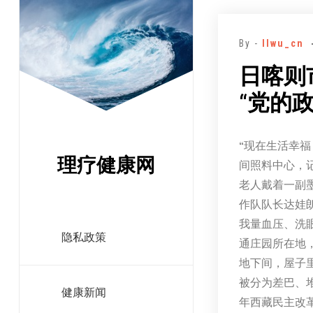
跳
至
By -
llwu_cn
正
文
日喀则
“党的
“现在生活幸
理疗健康网
间照料中心，
老人戴着一副
作队队长达娃
我量血压、洗
隐私政策
通庄园所在地
地下间，屋子
被分为差巴、
健康新闻
年西藏民主改