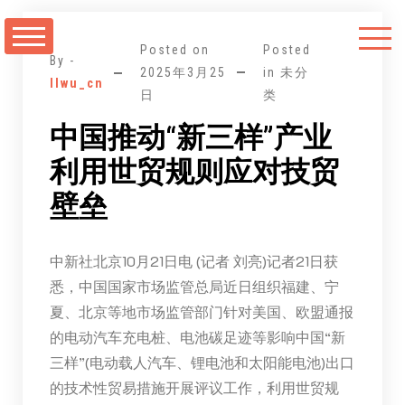
跳
至
Posted on
Posted
正
By -
2025年3月25
in 未分
llwu_cn
文
日
类
中国推动“新三样”产业
利用世贸规则应对技贸
壁垒
中新社北京10月21日电 (记者 刘亮)记者21日获
悉，中国国家市场监管总局近日组织福建、宁
夏、北京等地市场监管部门针对美国、欧盟通报
的电动汽车充电桩、电池碳足迹等影响中国“新
三样”(电动载人汽车、锂电池和太阳能电池)出口
的技术性贸易措施开展评议工作，利用世贸规