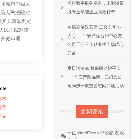
深耕数字服务赛道，上海溢策
省聊城市中级人
以专业赋能企业高效转型
中级人民法院对
拐卖儿童罪判处
冬病夏治送安康 工会关怀沁
级人民法院对该
人心——平安产险台州中心支
次开庭审理。
公司工会三伏贴养生专场暖心
开诊
夏日送清凉 警保联动护平安
——平安产险临海、三门支公
司同步开展交警慰问共建活动
cle
技术
折叠
近期评论
产品
发表
一位 WordPress 评论者