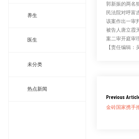
郭新振的两名犯
民法院对呼富吉
养生
该案作出一审
被告人唐立霞无
案二审开庭审理
医生
【责任编辑：
未分类
热点新闻
Previous Articl
金砖国家携手