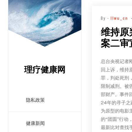
跳
至
By -
llwu_cn
正
文
维持原
案二审
总台央视记者
理疗健康网
回上诉，维持
罪，判处死刑
限制减刑。被
部财产。事件回
隐私政策
24年的寻子之
为原型的电影
的“团圆”行动
健康新闻
最新比对查找