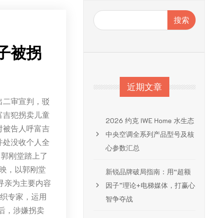
搜索
子被拐
近期文章
出二审宣判，驳
富吉犯拐卖儿童
2026 约克 IWE Home 水生态
对被告人呼富吉
中央空调全系列产品型号及核
并处没收个人全
心参数汇总
，郭刚堂踏上了
上映，以郭刚堂
新锐品牌破局指南：用“超额
寻亲为主要内容
因子”理论+电梯媒体，打赢心
组织专家，运用
智争夺战
后，涉嫌拐卖