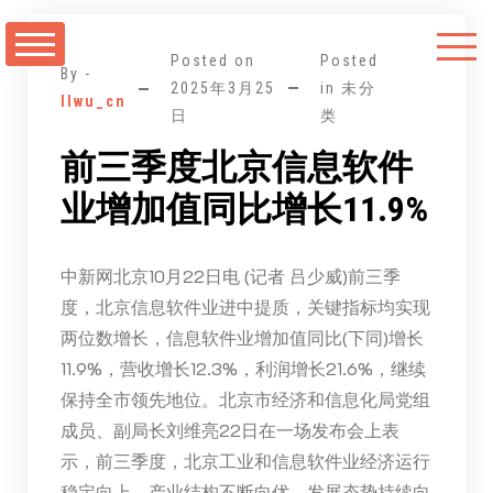
跳
至
Posted on
Posted
正
By -
2025年3月25
in 未分
llwu_cn
文
日
类
前三季度北京信息软件
业增加值同比增长11.9%
中新网北京10月22日电 (记者 吕少威)前三季
度，北京信息软件业进中提质，关键指标均实现
两位数增长，信息软件业增加值同比(下同)增长
11.9%，营收增长12.3%，利润增长21.6%，继续
保持全市领先地位。北京市经济和信息化局党组
成员、副局长刘维亮22日在一场发布会上表
示，前三季度，北京工业和信息软件业经济运行
稳定向上、产业结构不断向优、发展态势持续向