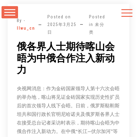
跳
至
Posted on
Posted
正
By -
2025年3月25
in 未分
llwu_cn
文
日
类
俄各界人士期待喀山会
晤为中俄合作注入新动
力
央视网消息：作为金砖国家领导人第十六次会晤
的举办地，喀山将见证金砖国家实现历史性扩员
后的首次领导人线下会晤。日前，俄罗斯鞑靼斯
坦共和国行政长官明尼哈诺夫及俄罗斯各界人士
在接受总台记者采访时表示，期待喀山会晤为中
俄合作注入新动力。在中俄“长江—伏尔加河”等