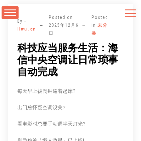
跳
至
Posted on
Posted
正
By -
2025年12月6
in
未分
llwu_cn
文
日
类
科技应当服务生活：海
信中央空调让日常琐事
自动完成
每天早上被闹钟逼着起床?
出门总怀疑空调没关?
看电影时总要手动调半天灯光?
别急你的「懒人救星」已上线!