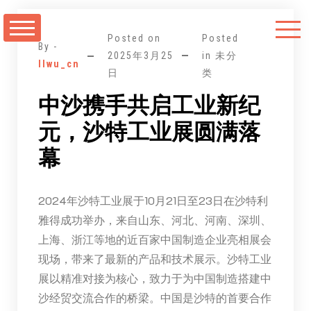
跳
至
Posted on
Posted
正
By -
2025年3月25
in 未分
llwu_cn
文
日
类
中沙携手共启工业新纪
元，沙特工业展圆满落
幕
2024年沙特工业展于10月21日至23日在沙特利
雅得成功举办，来自山东、河北、河南、深圳、
上海、浙江等地的近百家中国制造企业亮相展会
现场，带来了最新的产品和技术展示。沙特工业
展以精准对接为核心，致力于为中国制造搭建中
沙经贸交流合作的桥梁。中国是沙特的首要合作