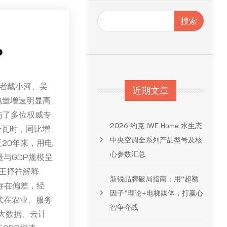
搜索
？
记者戴小河、吴
近期文章
电量增速明显高
访了多位权威专
2026 约克 IWE Home 水生态
千瓦时，同比增
中央空调全系列产品型号及核
近20年来，用电
心参数汇总
量与GDP规模呈
王抒祥解释
新锐品牌破局指南：用“超额
存在偏差，经
因子”理论+电梯媒体，打赢心
代在农业、服务
智争夺战
大数据、云计