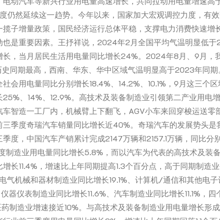
、电动汽车等新兴行业用电量高速增长，共同拉动用电量增速高于
三季度仍然延续这一趋势。今年以来，国家加大宏观调控力度，有
一揽子增量政策，国民经济运行总体平稳，支撑电力消费快速增
也是重要因素。王抒祥说，2024年2月全国平均气温明显低于2
长，当月居民生活用电量同比增长24%。2024年8月、9月，
来历史同期最高，西南、华东、华中区域气温明显高于2023年同期
社会用电量同比分别增长18.4%、14.2%、10.1%，9月这三个
25%、14%、12.9%。高技术及装备制造业引领第二产业用电
汽车智造一工厂内，机械臂上下翻飞，AGV小车来回穿梭运送零
前三季度奇瑞汽车销量同比增长近40%。奇瑞汽车的发展势头是
季度，中国汽车产销累计完成2147万辆和2157.1万辆，同比分别
季度制造业用电量同比增长5.8%，而以汽车为代表的高技术及装
增长11.4%，增速比上年同期提高1.3个百分点，高于同期制造
；电气机械和器材制造业同比增长19.1%、计算机/通信和其他电
%、仪器仪表制造业同比增长11.6%、汽车制造业同比增长11.1%，
医药制造业增速接近10%。与高技术及装备制造业用电量增长形