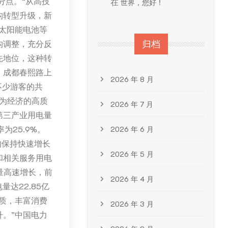
分点。“从高技
在
世界，您好！
构转型升级，新
太阳能电池等
构调整，充分反
归档
先地位，这种转
，成都春熙路上
2026 年 8 月
不少游客的共
，为经济的高质
2026 年 7 月
第三产业用电量
为25.9%。
2026 年 6 月
度均保持快速增长
2026 年 5 月
和相关服务用电
量高速增长，前
2026 年 4 月
达22.85亿
质，丰富消费
2026 年 3 月
。”中国电力