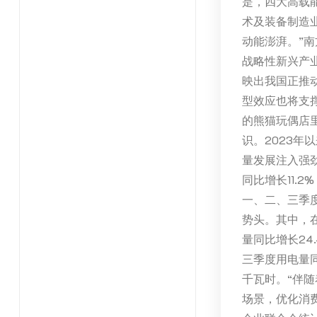
是，四大高载能
术及装备制造
动能澎湃。”
战略性新兴产
映出我国正推
型效应也将支
的熊猫玩偶店
识。2023
量发展注入强
同比增长11.
一、二、三季度
势头。其中，
量同比增长2
三季度用电量同
千瓦时。“伴
场景，优化消