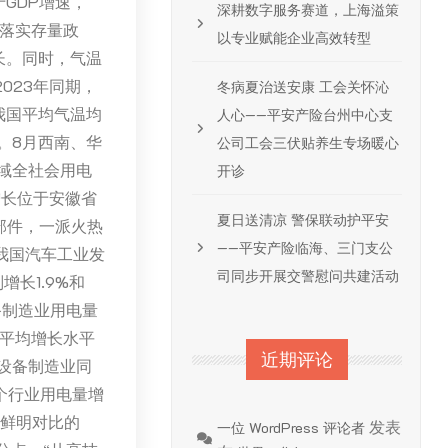
GDP增速，
深耕数字服务赛道，上海溢策
效落实存量政
以专业赋能企业高效转型
长。同时，气温
023年同期，
冬病夏治送安康 工会关怀沁
我国平均气温均
人心——平安产险台州中心支
。8月西南、华
公司工会三伏贴养生专场暖心
区域全社会用电
开诊
增长位于安徽省
夏日送清凉 警保联动护平安
部件，一派火热
——平安产险临海、三门支公
我国汽车工业发
司同步开展交警慰问共建活动
增长1.9%和
备制造业用电量
业平均增长水平
近期评论
子设备制造业同
四个行业用电量增
成鲜明对比的
发表
一位 WordPress 评论者