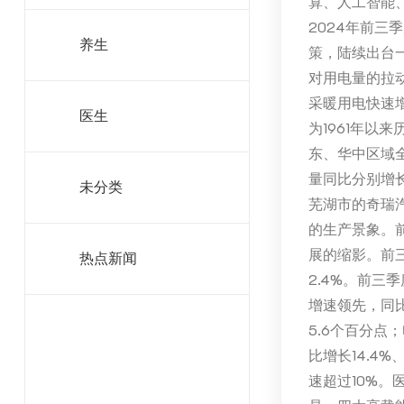
算、人工智能
2024年前
养生
策，陆续出台
对用电量的拉动
采暖用电快速增
医生
为1961年以
东、华中区域全
量同比分别增长
未分类
芜湖市的奇瑞
的生产景象。
展的缩影。前三
热点新闻
2.4%。前三
增速领先，同比
5.6个百分点
比增长14.4
速超过10%。