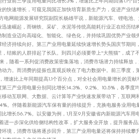
行业前三季度用电量同比增长3%，增速比上年同期回落1.1个百
业的快速增长，可窥见我国正加快培育新质生产力，促进产业结
南方电网能源发展研究院副院长杨雄平说，新能源汽车、锂电池、
业迅速崛起，而钢铁、采矿、水泥等传统高能耗行业正在经历结
动制造业迈向高端化、智能化、绿色化，并持续巩固优势产业领
撑经济持续向好。第三产业用电量延续快速增长势头国庆节期间
里，结账的人群排起了长队。到四川必须要带上“大熊猫”，成了
年以来，随着一系列促消费政策密集落地，消费市场潜力持续释放
劲动力。而消费的提振也直观反映在了电力数据中。前三季度，
2%，增速比上年同期提高1.1个百分点，对全社会用电量增长的贡献率
第三产业用电量分别同比增长14.3%、9.2%、10.5%，各季
在移动互联网、大数据、云计算等产业快速发展带动下，互联网
4.4%。伴随着新能源汽车保有量的持续提升，充换电服务业用电
比增长56.7%。以安徽为例，1月至9月安徽省内新能源汽车用电量
随着进一步深化供给侧结构性改革，扩大服务业开放，提升服务品
费环境，消费市场将逐步回升，第三产业用电量还将保持持续攀升