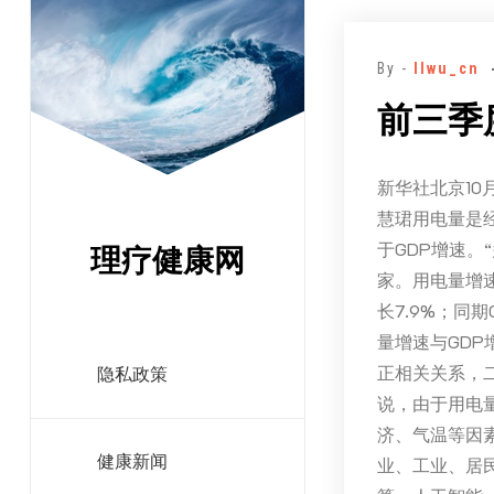
跳
至
By -
llwu_cn
正
文
前三季
新华社北京10
慧珺用电量是
于GDP增速
理疗健康网
家。用电量增速
长7.9%；同
量增速与GDP
正相关关系，
隐私政策
说，由于用电
济、气温等因
健康新闻
业、工业、居