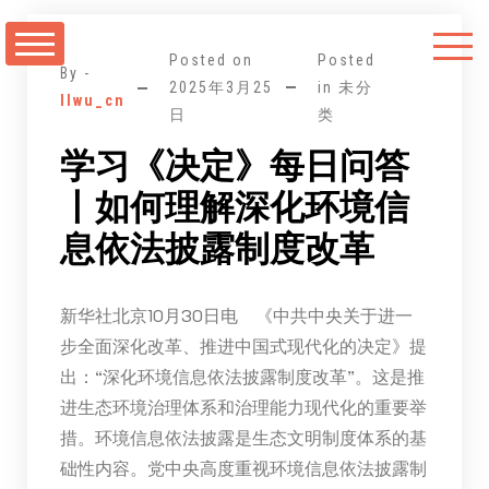
跳
至
Posted on
Posted
正
By -
2025年3月25
in 未分
llwu_cn
文
日
类
学习《决定》每日问答
丨如何理解深化环境信
息依法披露制度改革
新华社北京10月30日电 《中共中央关于进一
步全面深化改革、推进中国式现代化的决定》提
出：“深化环境信息依法披露制度改革”。这是推
进生态环境治理体系和治理能力现代化的重要举
措。环境信息依法披露是生态文明制度体系的基
础性内容。党中央高度重视环境信息依法披露制