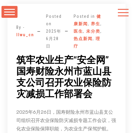
跳
至
Posted
Posted in
健
正
on
康新闻
,
养生
,
By -
文
2025年
医生
,
未分类
,
llwu_cn
6月28
热点新闻
,
理
日
疗
筑牢农业生产“安全网”
国寿财险永州市蓝山县
支公司召开农业保险防
灾减损工作部署会
2025年6月26日，国寿财险永州市蓝山县支公
司组织召开农业保险防灾减损专题工作会议，强
化农业保险保障职能，为农业生产保驾护航。