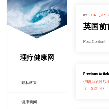
跳
至
By -
llwu_cn
正
文
英国前首
Post Content
理疗健康网
Previous Articl
伊朗为牺牲战
隐私政策
度：3211147
健康新闻