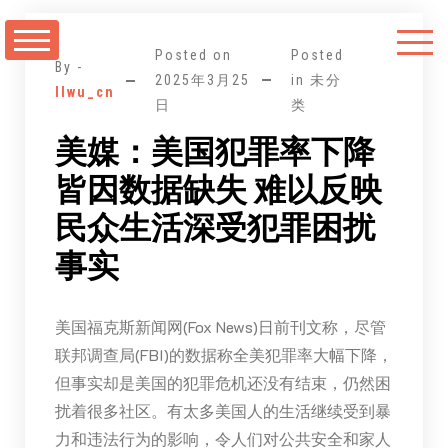
跳
至
Posted on
Posted
正
By -
2025年3月25
in 未分
llwu_cn
文
日
类
美媒：美国犯罪率下降
皆因数据缺失 难以反映
民众生活深受犯罪困扰
事实
美国福克斯新闻网(Fox News)日前刊文称，尽管
联邦调查局(FBI)的数据称全美犯罪率大幅下降，
但事实却是美国的犯罪危机还没有结束，仍然困
扰着很多社区。有太多美国人的生活继续受到暴
力和违法行为的影响，令人们对公共安全和家人