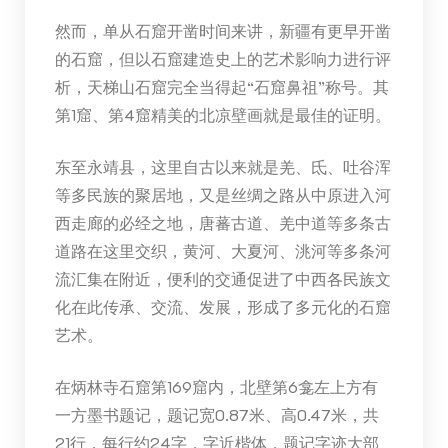
然而，单从石窟开凿时间来讲，新疆有更早开凿
的石窟，但以石窟建造史上的艺术影响力进行评
析，天梯山石窟完全当得起“石窟鼻祖”称号。其
第1窟、第4窟精美的北凉壁画就是最佳的证明。
东至永靖县，这里自古以来就是羌、氐、吐谷浑
等多民族的聚居地，又是丝绸之路从中原进入河
西走廊的必经之地，唐蕃古道、羌中道等多条古
道路在这里交织，黄河、大夏河、洮河等多条河
流汇集在附近，便利的交通促进了中西各民族文
化在此传承、交流、发展，形成了多元化的石窟
艺术。
在炳林寺石窟第169窟内，北壁第6龛左上方有
一方墨书题记，题记宽0.87米、高0.47米，共
21行，每行约24字，字近楷体，题记字迹大部