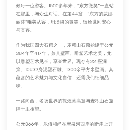
候每一位游客。1500多年来，“东方微笑”一直站
在那里，与众生对话。在第44窟，“东方的蒙娜
丽莎”唯美从容，用淡淡的微笑，留给世间安心
与宽容。
作为我国四大石窟之一，麦积山石窟始建于公元
384年至417年，兼具壁画、雕塑艺术之美，尤
以雕塑艺术见长，享誉世界。现存有221座洞
窟、10632身泥塑石雕、1300余平方米壁画。其
蕴含的艺术魅力与文化自信，还需我们细细品
味。
一路向西，名扬世界的敦煌莫高窟与麦积山石窟
隔千里相望。
公元366年，乐僔和尚在宕泉河西岸的断崖上开