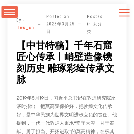
跳
至
Posted on
Posted
正
By -
2025年3月25
in 未分
llwu_cn
文
日
类
【中甘特稿】千年石窟
匠心传承丨峭壁造像镌
刻历史 雕琢彩绘传承文
脉
2019年8月19日，习近平总书记在敦煌研究院座
谈时指出，把莫高窟保护好，把敦煌文化传承
好，是中华民族为世界文明进步应负的责任。他
提到，一代一代敦煌人秉承“坚守大漠、甘于奉
献、勇于担当、开拓进取”的莫高精神，在极其