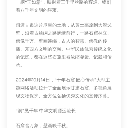
一柄“玉如意”，映射着三千里丝路的辉煌、镌刻
着八千年文明的璀璨。
踏进甘肃这片厚重的土地，从黄土高原到大漠戈
壁，沿着古丝绸之路蜿蜒前行，一路石窟林立、
佛像千万、壁画连绵，古人的智慧、佛教的传
播、东西方文明的交融、中华民族优秀传统文化
的记忆，都在这些石窟里被浓缩凝聚、记载和传
承。
2024年10月14日，“千年石窟 匠心传承”大型主
题网络活动拉开了全面展示甘肃石窟、多视角展
现文物保护、全方位弘扬优秀文化的宣传序幕。
“洞”见千年 中华文明源远流长
石窟含万象，壁画映千秋。