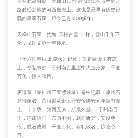
早在北凉时期，天梯山石窟便已出现在古丝绸之
路必经之地的河西走廊上。这也是最早有历史记
载的皇家石窟，距今已有1600多年。
天梯山石窟，犹如“天梯古雪”一样，雪山千年不
化，见证文脉千年传承。
《十六国春秋·北凉录》记载：先是蒙逊王有凉
土，专弘事佛，于州南百里崖中大造形象，千变
万化，惊人眩目。
唐道宣《集神州三宝感通录》卷中记载：凉州石
窟瑞像者，昔沮渠蒙逊以晋安帝隆安元年据有凉
土二十余载，陇西五凉，斯最久盛……于州南百
里，连崖绵亘，东西不测，就而斫窟，安设尊
仪，或石或塑，千变万化。有礼敬者，惊眩心
目。