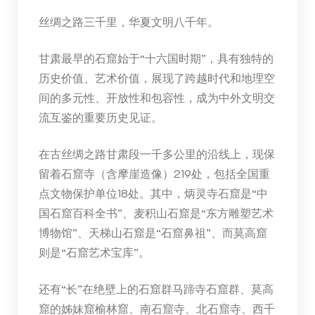
丝绸之路三千里，华夏文明八千年。
甘肃最早的石窟始于“十六国时期”，具有独特的
历史价值、艺术价值，展现了跨越时代和地理空
间的多元性、开放性和包容性，成为中外文明交
流互鉴的重要历史见证。
在古丝绸之路甘肃段一千多公里的沿线上，现保
留着石窟寺（含摩崖造像）219处，包括全国重
点文物保护单位18处。其中，炳灵寺石窟是“中
国石窟百科全书”、麦积山石窟是“东方雕塑艺术
博物馆”、天梯山石窟是“石窟鼻祖”、而莫高窟
则是“石窟艺术宝库”。
还有“长”在绝壁上的石窟群马蹄寺石窟群、莫高
窟的姊妹窟榆林窟、南石窟寺、北石窟寺、西千