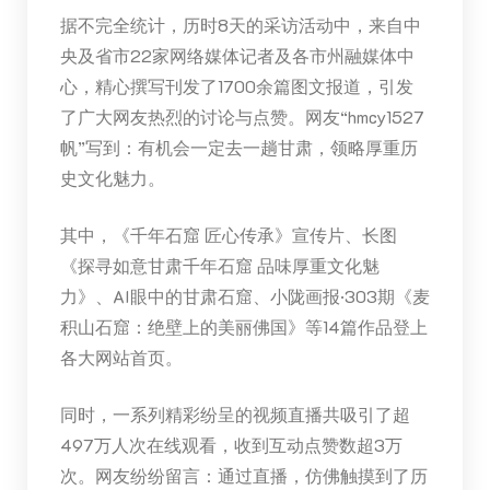
据不完全统计，历时8天的采访活动中，来自中
央及省市22家网络媒体记者及各市州融媒体中
心，精心撰写刊发了1700余篇图文报道，引发
了广大网友热烈的讨论与点赞。网友“hmcy1527
帆”写到：有机会一定去一趟甘肃，领略厚重历
史文化魅力。
其中，《千年石窟 匠心传承》宣传片、长图
《探寻如意甘肃千年石窟 品味厚重文化魅
力》、AI眼中的甘肃石窟、小陇画报·303期《麦
积山石窟：绝壁上的美丽佛国》等14篇作品登上
各大网站首页。
同时，一系列精彩纷呈的视频直播共吸引了超
497万人次在线观看，收到互动点赞数超3万
次。网友纷纷留言：通过直播，仿佛触摸到了历