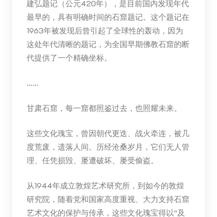
建弘题记（公元420年），是目前国内发现年代
最早的，具有明确时间的石窟题记。这个题记在
1963年被发现后曾引起了全球性的轰动，因为
这处年代清晰的题记，为全国早期佛教石窟的断
代提供了一个精确坐标。
……
甘肃石窟，每一窟都照鉴过去，也照耀未来。
这些文化瑰宝，曾因朝代更迭、战火牵连，被几
度荒废，遗落人间。历经沧桑岁月，它们无人管
理、任凭损毁、屡遭破坏、屡受偷盗。
从1944年成立敦煌艺术研究所，到如今的敦煌
研究院，随着党和国家高度重视、大力支持石窟
艺术文化的保护与传承，这些文化瑰宝得以“及