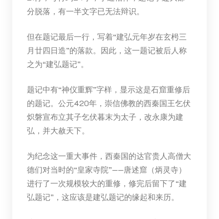
分脱落，有一半文字已无法辩识。
但在题记最后一行，写着“建弘元年岁在玄枵三
月廿四日造”的落款。因此，这一题记被后人称
之为“建弘题记”。
题记中有“神仪重辉”字样，显示这是石窟重修后
的题记。公元420年，崇信佛教的西秦国王乞伏
炽磐宣布立其子乞伏暮末为太子，改永康为建
弘，并大赦天下。
为纪念这一重大事件，西秦国的达官贵人高僧大
德们对当时的“皇家寺院”——唐述窟（炳灵寺）
进行了一次规模较大的重修，修完后留下了“建
弘题记”，这应该是建弘题记的缘起和来历。