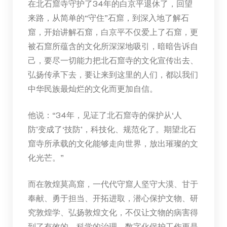
在北石窟寺守护了34年的白京平退休了，回望
来路，从简单的“守住”石窟，到深入地了解石
窟，开始讲解石窟，白京平不仅爱上了石窟，更
被石窟所蕴含的文化所深深地吸引，暗暗告诉自
己，要尽一切能力把北石窟寺的文化宣传出去、
弘扬传承下去，要让来到这里的人们，都以我们
中华民族最灿烂的文化而更加自信。
他说：“34年，见证了北石窟寺的保护从‘人
防’变成了‘技防’，科技化、规范化了。期望北石
窟寺所承载的文化能够走向世界，放出璀璨的文
化光芒。”
而在敦煌莫高窟，一代代守窟人坚守大漠、甘于
奉献、勇于担当、开拓进取，潜心保护文物、研
究敦煌学、弘扬敦煌文化，不仅让文物的病害得
到了有效的、科学的治理，数字化保护工作更是