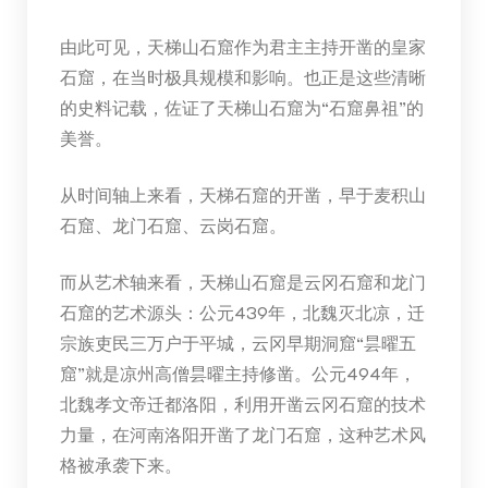
由此可见，天梯山石窟作为君主主持开凿的皇家
石窟，在当时极具规模和影响。也正是这些清晰
的史料记载，佐证了天梯山石窟为“石窟鼻祖”的
美誉。
从时间轴上来看，天梯石窟的开凿，早于麦积山
石窟、龙门石窟、云岗石窟。
而从艺术轴来看，天梯山石窟是云冈石窟和龙门
石窟的艺术源头：公元439年，北魏灭北凉，迁
宗族吏民三万户于平城，云冈早期洞窟“昙曜五
窟”就是凉州高僧昙曜主持修凿。公元494年，
北魏孝文帝迁都洛阳，利用开凿云冈石窟的技术
力量，在河南洛阳开凿了龙门石窟，这种艺术风
格被承袭下来。