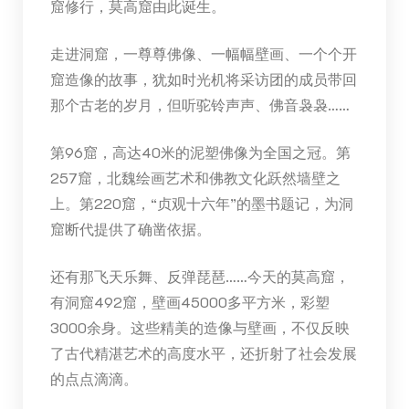
窟修行，莫高窟由此诞生。
走进洞窟，一尊尊佛像、一幅幅壁画、一个个开
窟造像的故事，犹如时光机将采访团的成员带回
那个古老的岁月，但听驼铃声声、佛音袅袅……
第96窟，高达40米的泥塑佛像为全国之冠。第
257窟，北魏绘画艺术和佛教文化跃然墙壁之
上。第220窟，“贞观十六年”的墨书题记，为洞
窟断代提供了确凿依据。
还有那飞天乐舞、反弹琵琶……今天的莫高窟，
有洞窟492窟，壁画45000多平方米，彩塑
3000余身。这些精美的造像与壁画，不仅反映
了古代精湛艺术的高度水平，还折射了社会发展
的点点滴滴。