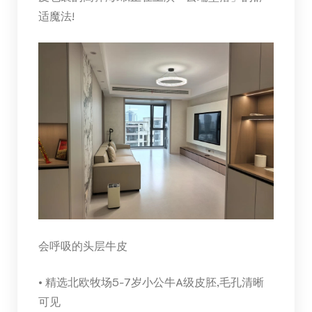
适魔法!
会呼吸的头层牛皮
• 精选北欧牧场5-7岁小公牛A级皮胚,毛孔清晰
可见