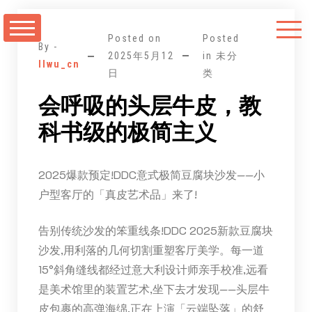
跳
至
Posted on
Posted
正
By -
2025年5月12
in 未分
llwu_cn
文
日
类
会呼吸的头层牛皮，教
科书级的极简主义
2025爆款预定!DDC意式极简豆腐块沙发——小
户型客厅的「真皮艺术品」来了!
告别传统沙发的笨重线条!DDC 2025新款豆腐块
沙发,用利落的几何切割重塑客厅美学。每一道
15°斜角缝线都经过意大利设计师亲手校准,远看
是美术馆里的装置艺术,坐下去才发现——头层牛
皮包裹的高弹海绵,正在上演「云端坠落」的舒