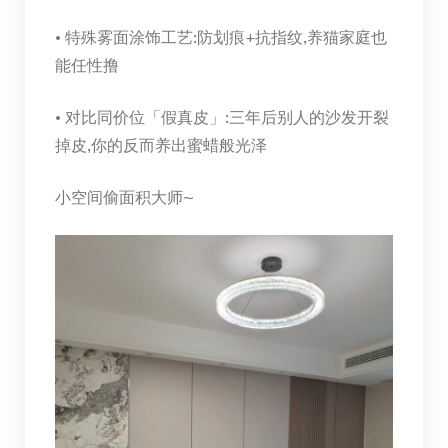
• 特殊雾面涂饰工艺:防划痕+抗指纹,养猫家庭也
能任性撸
• 对比同价位「假真皮」:三年后别人的沙发开裂
掉皮,你的反而养出蜜蜡般光泽
小空间偷面积大师~