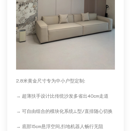
2.8米黄金尺寸专为中小户型定制:
→ 超薄扶手设计比传统沙发多省出40cm走道
→ 可自由组合的模块化系统,L型/直排随心切换
→ 底部15cm悬浮空间,扫地机器人畅行无阻