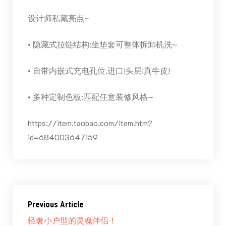
设计师私藏亮点~
• 隐藏式拉链结构:坐垫套可整体拆卸机洗~
• 自带内嵌式充电孔位.进口!头层!真牛皮!
• 多种定制色板:匹配任意装修风格~
https://item.taobao.com/item.htm?
id=684003647159
Previous Article
轻奢小户型的灵魂伴侣！