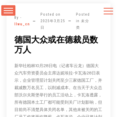
跳
至
Posted on
Posted
正
By -
2025年3月25
in 未分
llwu_cn
文
日
类
德国大众或在德裁员数
万人
新华社柏林10月28日电（记者车云龙）德国大
众汽车劳资委员会主席达妮埃拉·卡瓦洛28日表
示，企业管理层计划关闭至少三家德国工厂，并
裁减数万名员工，以削减成本。在当天于大众总
部沃尔夫斯堡举行的员工活动上，卡瓦洛透露，
所有德国本土工厂都可能受到关厂计划影响，但
目前尚不清楚具体关闭名单，其他未被关闭的工
厂员工也将面临降薪。卡瓦洛说，企业已将计划