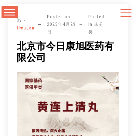
跳
至
Posted on
Posted
正
By -
2025年4月29
in 未分
llwu_cn
文
日
类
北京市今日康旭医药有
限公司