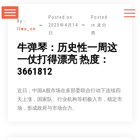
跳
至
Posted on
Posted
正
By -
2025年4月14
in 未分
llwu_cn
文
日
类
牛弹琴：历史性一周这
一仗打得漂亮 热度：
3661812
近日，中国A股市场在多部委联合行动下连续四
天上涨，国家队、行业机构等积极入市，稳定市
场，形成政府与市场合力。