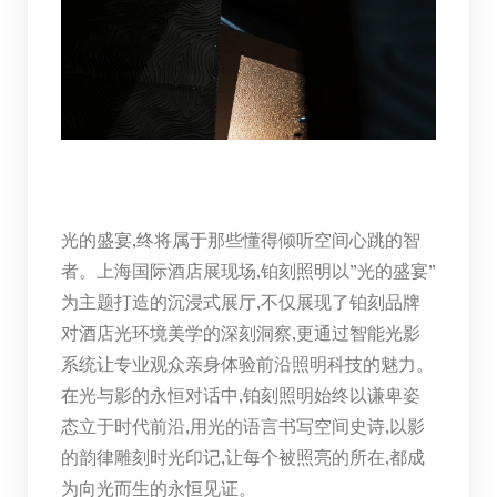
光的盛宴,终将属于那些懂得倾听空间心跳的智
者。上海国际酒店展现场,铂刻照明以”光的盛宴”
为主题打造的沉浸式展厅,不仅展现了铂刻品牌
对酒店光环境美学的深刻洞察,更通过智能光影
系统让专业观众亲身体验前沿照明科技的魅力。
在光与影的永恒对话中,铂刻照明始终以谦卑姿
态立于时代前沿,用光的语言书写空间史诗,以影
的韵律雕刻时光印记,让每个被照亮的所在,都成
为向光而生的永恒见证。