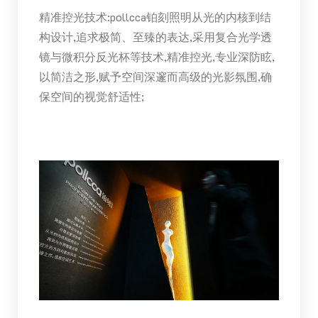
精准控光技术:pollcca铂刻照明从光的内核到结
构设计,追求极简、至臻的表达,采用复合光学透
镜与微积分反光杯等技术,精准控光,专业深防眩,
以简洁之形,赋予空间深邃而高级的光影氛围,确
保空间的视觉舒适性;