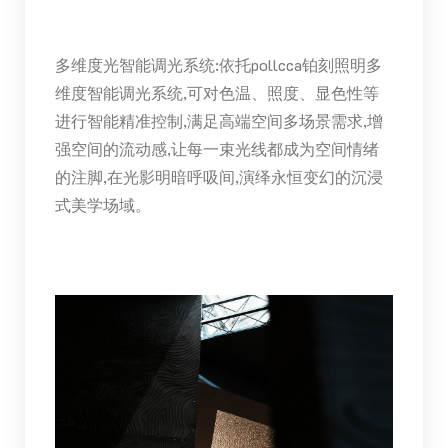
多维度光智能调光系统:依托pollcca铂刻照明多
维度智能调光系统,可对色温、照度、显色性等
进行智能精准控制,满足高端空间多场景需求,增
强空间的流动感,让每一束光线都成为空间情绪
的注脚,在光影明暗呼吸间,演绎永恒变幻的沉浸
式美学场域。