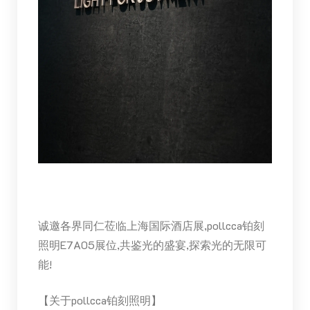
诚邀各界同仁莅临上海国际酒店展,pollcca铂刻
照明E7A05展位,共鉴光的盛宴,探索光的无限可
能!
【关于pollcca铂刻照明】