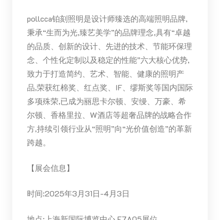
pollcca铂刻照明是设计师臻选的高端照明品牌,
秉承“生而为光,臻艺美学”的品牌理念,具有“卓越
的品质、创新的设计、先进的技术、节能环保理
念、个性化定制以及稳定的性能”六大核心优势,
致力于打造简约、艺术、智能、健康的照明产
品,荣获红棉奖、红点奖、IF、缪斯奖等国内国际
多项殊荣,已成为丽思卡尔顿、安缦、万豪、希
尔顿、香格里拉、W酒店等超奢品牌的战略合作
方,持续引领行业从“照明”向“光价值创造”的革新
跨越。
【展会信息】
时间:2025年3月31日-4月3日
地点:上海新国际博览中心 E7A05展位