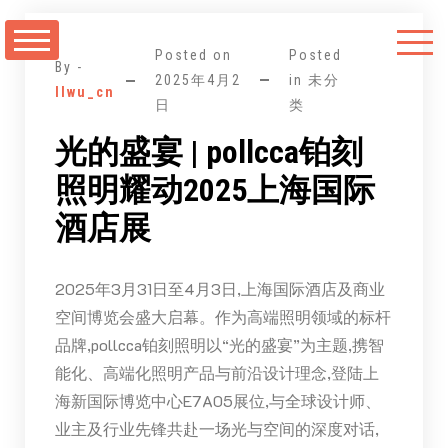
跳
至
Posted on
Posted
正
By -
2025年4月2
in 未分
llwu_cn
文
日
类
光的盛宴 | pollcca铂刻
照明耀动2025上海国际
酒店展
2025年3月31日至4月3日,上海国际酒店及商业
空间博览会盛大启幕。作为高端照明领域的标杆
品牌,pollcca铂刻照明以“光的盛宴”为主题,携智
能化、高端化照明产品与前沿设计理念,登陆上
海新国际博览中心E7A05展位,与全球设计师、
业主及行业先锋共赴一场光与空间的深度对话,