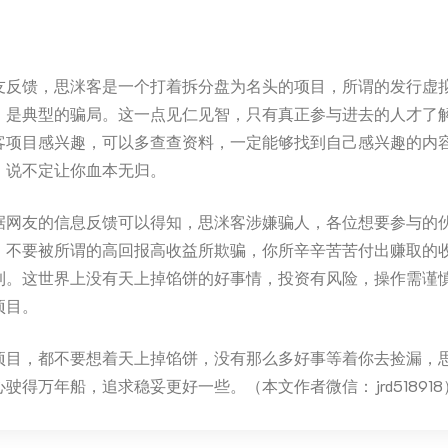
友反馈，思洣客是一个打着拆分盘为名头的项目，所谓的发行虚
，是典型的骗局。这一点见仁见智，只有真正参与进去的人才了
客项目感兴趣，可以多查查资料，一定能够找到自己感兴趣的内
，说不定让你血本无归。
据网友的信息反馈可以得知，思洣客涉嫌骗人，各位想要参与的
，不要被所谓的高回报高收益所欺骗，你所辛辛苦苦付出赚取的
到。这世界上没有天上掉馅饼的好事情，投资有风险，操作需谨
项目。
项目，都不要想着天上掉馅饼，没有那么多好事等着你去捡漏，
驶得万年船，追求稳妥更好一些。（本文作者微信：jrd518918