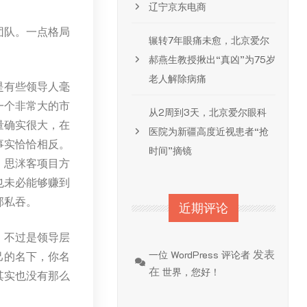
辽宁京东电商
团队。一点格局
辗转7年眼痛未愈，北京爱尔
郝燕生教授揪出“真凶”为75岁
老人解除病痛
是有些领导人毫
一个非常大的市
从2周到3天，北京爱尔眼科
量确实很大，在
医院为新疆高度近视患者“抢
事实恰恰相反。
时间”摘镜
，思洣客项目方
也未必能够赚到
部私吞。
近期评论
，不过是领导层
发表
一位 WordPress 评论者
己的名下，你名
在
世界，您好！
其实也没有那么
。