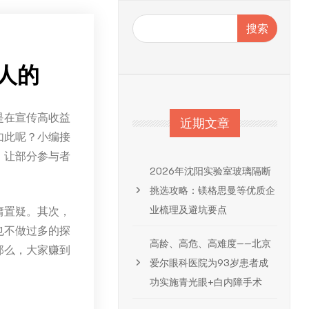
搜索
人的
是在宣传高收益
近期文章
如此呢？小编接
，让部分参与者
2026年沈阳实验室玻璃隔断
挑选攻略：镁格思曼等优质企
业梳理及避坑要点
庸置疑。其次，
也不做过多的探
高龄、高危、高难度——北京
那么，大家赚到
爱尔眼科医院为93岁患者成
功实施青光眼+白内障手术