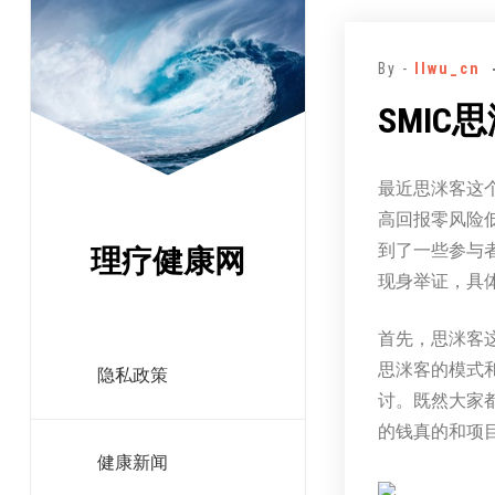
跳
至
By -
llwu_cn
正
文
SMI
最近思洣客这
高回报零风险
到了一些参与
理疗健康网
现身举证，具
首先，思洣客
思洣客的模式
隐私政策
讨。既然大家
的钱真的和项
健康新闻