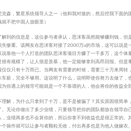
尼克森，繁星系统领导人之一（他和我对接的，然后挖我下面的
钱就不把中国人放眼里）
了解到的信息是，这位参与者承认，思洣客虽然能够赚到钱，但
损失惨重。该网友在思洣客对接了2000万u的市场，这可以说是
以说靠他一个人打造的团队思洣客项目方赚了一千多万，这个体
是很有规模了，让人很是羡慕，他一定能够拿到高昂回报。但是
报仅仅只有十万而已。当网友有需要的时候，需要三十万来周转
水车薪，完全不够用。这说明了什么，说明即使你努力去做了，
因为你遇上的领导可能就是一个不靠谱的人，他会将你的收益全
不理解，为什么只拿到了十万，是不是被骗了？其实原因很简单
了。无论你做出了多少业绩，只要领导把你的团队都放在领导自
队，业绩再多也不会算你的，所以你拿不到收益也是很正常的。
一个操作就可以让参与者颗粒无收，付出再多也是为他人做嫁衣