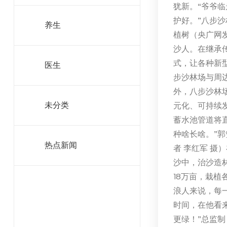
犹新。“爷爷
护好。”八步
养生
植树（央广网发
沙人。在继承
式，让各种新
医生
步沙林场与周
外，八步沙林
元化、可持续
未分类
蓄水池管道将
种啥长啥。”
热点新闻
者 李红军 摄
沙中，治沙造
18万亩，栽植
浪人来说，每一
时间，在他看
更绿！”总监制