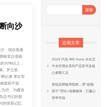
搜索
不断向沙
近期文章
黄沙，现在葱葱
腾格里沙漠南
2026 约克 IWE Home 水生态
的30%以上，
中央空调全系列产品型号及核
满、罗元奎、
心参数汇总
网记者 李红军
困难面前不低
新锐品牌破局指南：用“超额
久为功，为建设
因子”理论+电梯媒体，打赢心
负总书记的殷
智争夺战
时的情形记忆