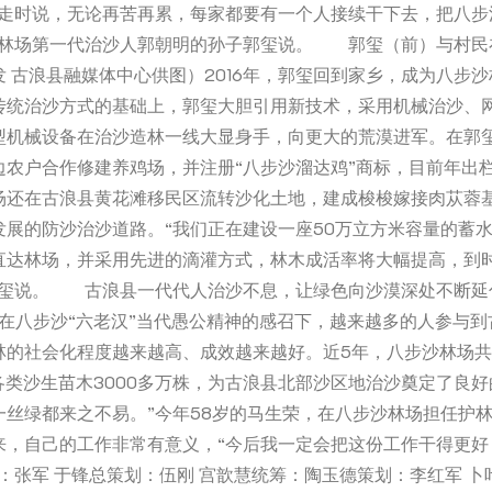
临走时说，无论再苦再累，每家都要有一个人接续干下去，把八步
沙林场第一代治沙人郭朝明的孙子郭玺说。 郭玺（前）与村民
 古浪县融媒体中心供图）2016年，郭玺回到家乡，成为八步
传统治沙方式的基础上，郭玺大胆引用新技术，采用机械治沙、
型机械设备在治沙造林一线大显身手，向更大的荒漠进军。在郭
边农户合作修建养鸡场，并注册“八步沙溜达鸡”商标，目前年出栏
场还在古浪县黄花滩移民区流转沙化土地，建成梭梭嫁接肉苁蓉
发展的防沙治沙道路。“我们正在建设一座50万立方米容量的蓄
直达林场，并采用先进的滴灌方式，林木成活率将大幅提高，到
郭玺说。 古浪县一代代人治沙不息，让绿色向沙漠深处不断延
）在八步沙“六老汉”当代愚公精神的感召下，越来越多的人参与
林的社会化程度越来越高、成效越来越好。近5年，八步沙林场
各类沙生苗木3000多万株，为古浪县北部沙区地治沙奠定了良好
丝绿都来之不易。”今年58岁的马生荣，在八步沙林场担任护林
来，自己的工作非常有意义，“今后我一定会把这份工作干得更好
：张军 于锋总策划：伍刚 宫歆慧统筹：陶玉德策划：李红军 