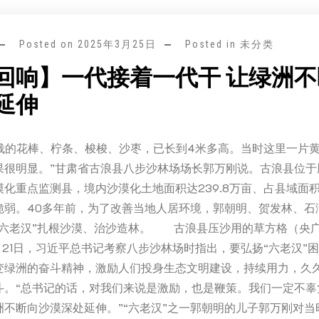
Posted on
2025年3月25日
Posted in 未分类
回响】一代接着一代干 让绿洲
延伸
们栽的花棒、柠条、梭梭、沙枣，已长到4米多高。当时这里一片
果很明显。”甘肃省古浪县八步沙林场场长郭万刚说。古浪县位于
化重点监测县，境内沙漠化土地面积达239.8万亩、占县域面积
脆弱。40多年前，为了改善当地人居环境，郭朝明、贺发林、石
“六老汉”扎根沙漠、治沙造林。 古浪县压沙用的草方格（央广
8月21日，习近平总书记考察八步沙林场时指出，要弘扬“六老汉”
变绿洲的奋斗精神，激励人们投身生态文明建设，持续用力，久
斗。“总书记的话，对我们来说是激励，也是鞭策。我们一定不辜
洲不断向沙漠深处延伸。”“六老汉”之一郭朝明的儿子郭万刚对当