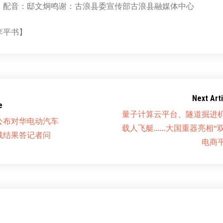
）配音：邸文炯鸣谢：古浪县委宣传部古浪县融媒体中心
李平书】
Next Arti
e
量子计算云平台、隧道掘进
公布对华电动汽车
载人飞艇……大国重器亮相“双1
裁结果答记者问
电商