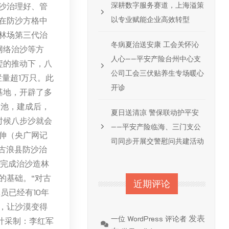
深耕数字服务赛道，上海溢策
沙治理好、管
以专业赋能企业高效转型
在防沙方格中
沙林场第三代治
冬病夏治送安康 工会关怀沁
网络治沙等方
人心——平安产险台州中心支
玺的推动下，八
公司工会三伏贴养生专场暖心
量超1万只。此
开诊
基地，开辟了多
水池，建成后，
夏日送清凉 警保联动护平安
时候八步沙就会
——平安产险临海、三门支公
伸（央广网记
司同步开展交警慰问共建活动
到古浪县防沙治
共完成治沙造林
的基础。“对古
近期评论
员已经有10年
，让沙漠变得
发表
一位 WordPress 评论者
卜叶采制：李红军