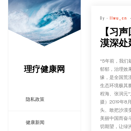
跳
至
By -
llwu_cn
正
文
【习声
漠深处
“5年前，我
理疗健康网
郁郁，治理效
缘，是全国荒漠
生态环境极其
程海、张润元
隐私政策
摄）2019年
头、敢把沙漠
美丽中国而奋
健康新闻
切期望，让绿