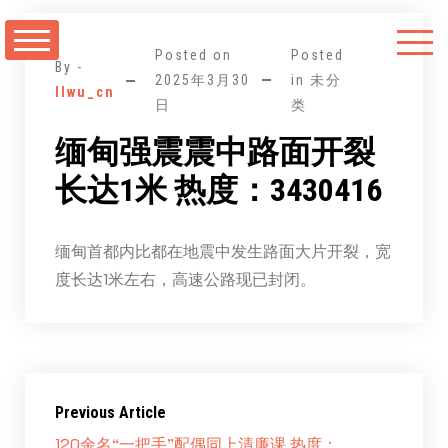
跳
至
Posted on
Posted
正
By -
2025年3月30
in 未分
llwu_cn
文
日
类
缅甸强震震中路面开裂
长达1米 热度：3430416
缅甸首都内比都在地震中发生路面大片开裂，宽
度长达1米左右，高速公路现已封闭。
Previous Article
120余名“一把手”配偶同上清廉课 热度：