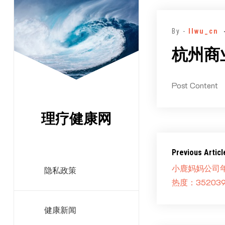
跳
至
By -
llwu_cn
正
文
杭州商业
Post Content
理疗健康网
Previous Articl
小鹿妈妈公司
隐私政策
热度：352039
健康新闻