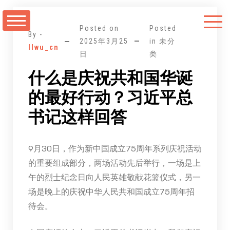
跳
至
Posted on
Posted
正
By -
2025年3月25
in 未分
llwu_cn
文
日
类
什么是庆祝共和国华诞
的最好行动？习近平总
书记这样回答
9月30日，作为新中国成立75周年系列庆祝活动
的重要组成部分，两场活动先后举行，一场是上
午的烈士纪念日向人民英雄敬献花篮仪式，另一
场是晚上的庆祝中华人民共和国成立75周年招
待会。