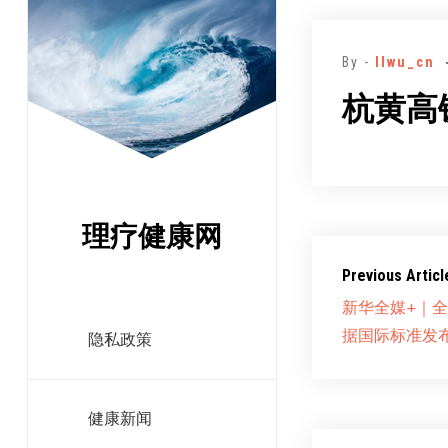
跳
至
By -
llwu_cn
正
文
杭黄高
理疗健康网
Previous Articl
新华全媒+｜
据国际标准发
隐私政策
健康新闻