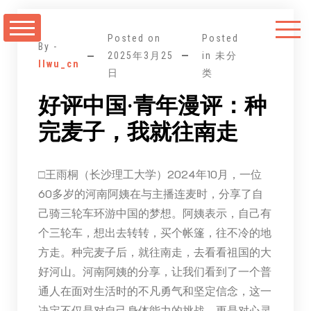
跳
至
Posted on
Posted
正
By -
2025年3月25
in 未分
llwu_cn
文
日
类
好评中国·青年漫评：种
完麦子，我就往南走
□王雨桐（长沙理工大学）2024年10月，一位
60多岁的河南阿姨在与主播连麦时，分享了自
己骑三轮车环游中国的梦想。阿姨表示，自己有
个三轮车，想出去转转，买个帐篷，往不冷的地
方走。种完麦子后，就往南走，去看看祖国的大
好河山。河南阿姨的分享，让我们看到了一个普
通人在面对生活时的不凡勇气和坚定信念，这一
决定不仅是对自己身体能力的挑战，更是对心灵