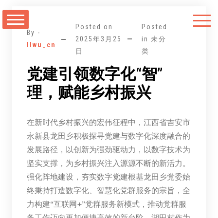
跳
至
Posted on
Posted
正
By -
2025年3月25
in 未分
llwu_cn
文
日
类
党建引领数字化“智”
理，赋能乡村振兴
在新时代乡村振兴的宏伟征程中，江西省吉安市
永新县龙田乡积极探寻党建与数字化深度融合的
发展路径，以创新为强劲驱动力，以数字技术为
坚实支撑，为乡村振兴注入源源不断的新活力。
强化阵地建设，夯实数字党建根基龙田乡党委始
终秉持打造数字化、智慧化党群服务的宗旨，全
力构建“互联网+”党群服务新模式，推动党群服
务工作迈向更加便捷高效的新台阶。湖田村作为