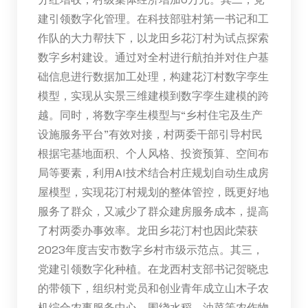
建引领数字化管理。在科技部驻村第一书记和工
作队的大力帮扶下，以龙田乡花汀村为试点探索
数字乡村建设。通过对全村进行航拍并对住户基
础信息进行数据加工处理，构建花汀村数字孪生
模型，实现从实景三维建模到数字孪生建模的跨
越。同时，将数字孪生模型与“乡村住宅及生产
设施服务平台”有效对接，村两委干部引导村民
根据宅基地面积、个人风格、投资预算、空间布
局等要素，利用AI技术结合村庄规划自动生成房
屋模型，实现花汀村规划的整体管控，既更好地
服务了群众，又减少了群众建房服务成本，提高
了村两委办事效率。龙田乡花汀村也因此荣获
2023年度吉安市数字乡村市级示范点。其三，
党建引领数字化种植。在龙西村支部书记贺晓忠
的带领下，组织村党员和创业青年成立山木子农
机综合农事服务中心。围绕水稻、油菜等农作物