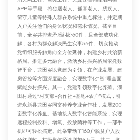
APP等手段，将独居老人、孤寡老人、残疾人、
留守儿童等特殊人群在系统中重点标注，并定期
入户关注他们的身体状况和需求情况。截至目
前，全乡共排查矛盾纠纷60件，且全部成功化
解，各村为群众解决民生实事56件。切实推动
党组织服务触角向全方位延伸，构建乡村共治新
格局。推进多元融合，激活乡村振兴格局依托数
智平台，龙田乡以党建为引领，在产业发展、建
房管控等方面深度融合，实现数字化“智”理全面
赋能乡村振兴。其一，党建引领数字化养殖。湖
田村通过“村支部+合作社+基地+农户”模式，引
进永新县龙田乡同富种养专业合作社，发展200
亩数字化养鱼。基地接入数字化智能系统，实现
远程控制投料、增氧、投放菌种等工作，一部手
机即可轻松搞定。此举带动了163户脱贫户入股
分红增收，村级集体经济增加6万元。其二，党