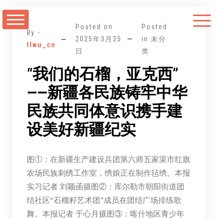
跳
至
Posted on
Posted
正
By -
2025年3月25
in 未分
llwu_cn
文
日
类
“我们的石榴，亚克西”
——新疆各民族铸牢中华
民族共同体意识携手建
设美好新疆纪实
图①：在新疆生产建设兵团第六师五家渠市红旗
农场民族刺绣工作室，绣娘正在制作毡绣。本报
实习记者 刘颖函摄图②：库尔勒市朝阳街道团
结社区“石榴籽艺术团”成员在团结广场排练歌
舞。本报记者 于心月摄图③：喀什地区青少年