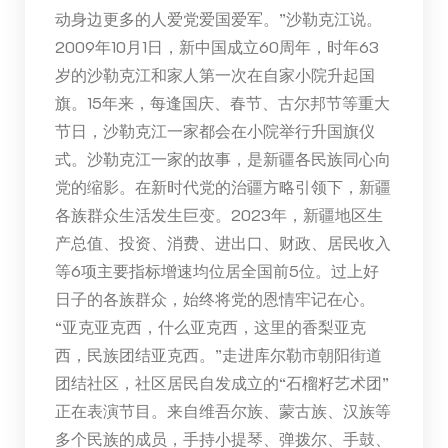
动身边更多的人爱党爱国爱军。”沙勒克江说。
2009年10月1日，新中国成立60周年，时年63
岁的沙勒克江和家人第一次在自家小院升起国
旗。15年来，每逢国庆、春节、古尔邦节等重大
节日，沙勒克江一家都会在小院举行升国旗仪
式。沙勒克江一家的故事，是新疆各民族同心向
党的缩影。在新时代党的治疆方略引领下，新疆
各族群众生活发生巨变。2023年，新疆地区生
产总值、投资、消费、进出口、财政、居民收入
等6项主要指标增速均位居全国前5位。过上好
日子的各族群众，始终将党的恩情牢记在心。
“亚克亚克西，什么亚克西，这里的香梨亚克
西，民族团结亚克西。”走进库尔勒市朝阳街道
团结社区，社区居民自发成立的“石榴籽艺术团”
正在表演节目。来自维吾尔族、蒙古族、汉族等
多个民族的成员，手持小提琴、弹拨尔、手鼓、