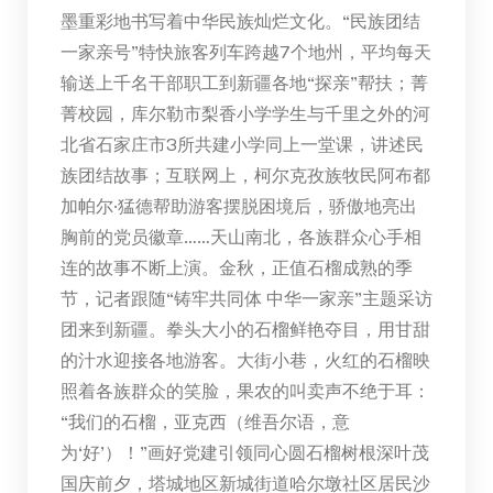
墨重彩地书写着中华民族灿烂文化。“民族团结
一家亲号”特快旅客列车跨越7个地州，平均每天
输送上千名干部职工到新疆各地“探亲”帮扶；菁
菁校园，库尔勒市梨香小学学生与千里之外的河
北省石家庄市3所共建小学同上一堂课，讲述民
族团结故事；互联网上，柯尔克孜族牧民阿布都
加帕尔·猛德帮助游客摆脱困境后，骄傲地亮出
胸前的党员徽章……天山南北，各族群众心手相
连的故事不断上演。金秋，正值石榴成熟的季
节，记者跟随“铸牢共同体 中华一家亲”主题采访
团来到新疆。拳头大小的石榴鲜艳夺目，用甘甜
的汁水迎接各地游客。大街小巷，火红的石榴映
照着各族群众的笑脸，果农的叫卖声不绝于耳：
“我们的石榴，亚克西（维吾尔语，意
为‘好’）！”画好党建引领同心圆石榴树根深叶茂
国庆前夕，塔城地区新城街道哈尔墩社区居民沙