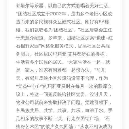
都塔尔等乐器，以自己的方式歌唱着美好生活。
“团结社区成立于2003年，是由多个老旧小区改
造而来的多民族群众互嵌式社区。刚好有56栋
楼，我们就取名为‘团结社区’。”社区居委会主任
于忠慧介绍道。多年来，团结社区探索“党建+红
石榴籽家园”网格化服务模式，提高社区公共服
务能力。社区居民玛莉亚·艾拜都所在的楼栋，
生活着多个民族的居民。“大家生活在一起，就
是一家人，谁家有困难都一起想办法。”前几
天，有邻居反映小区垃圾箱设置不合理，作为
“党员中心户”的玛莉亚及时在每月一次的联席会
议上，将这一问题反映给社区党委。没过几天，
物业公司就前来协助解决了问题。党建引领下，
各民族共居、共学、共事、共乐，血浓于水、手
足相亲的故事不断上演。行走在团结广场，“石
榴籽艺术团”的歌声久久回荡：“从素不相识成为