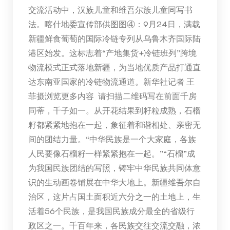
交流活动中，汉族儿童和维吾尔族儿童同写书
法。喀什地委宣传部供图图④：9月24日，满载
新疆鲜食葡萄的国际冷链专列从乌鲁木齐国际陆
港区始发。这标志着“产地集货+冷链班列”跨境
物流模式正式落地新疆，为当地优质产品打通直
达东南亚国家的冷链物流通道。新华社记者 王
菲摄浏览更多内容 请扫描二维码写在前面千房
同蒂，千子如一。从开花结果到籽粒成熟，石榴
籽都紧紧地抱在一起，象征着和谐相处、亲密无
间的团结力量。“中华民族是一个大家庭，各族
人民要像石榴籽一样紧紧抱在一起。”“石榴”成
为我国民族团结的写照，铸牢中华民族共同体意
识的生动画卷铺展在中华大地上。新疆维吾尔自
治区，这片占国土面积近六分之一的土地上，生
活着56个民族，是我国民族成分最全的省级行
政区之一。千百年来，各民族交往交流交融，浓