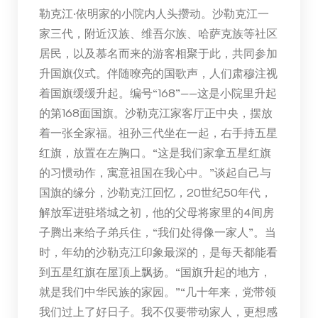
勒克江·依明家的小院内人头攒动。沙勒克江一
家三代，附近汉族、维吾尔族、哈萨克族等社区
居民，以及慕名而来的游客相聚于此，共同参加
升国旗仪式。伴随嘹亮的国歌声，人们肃穆注视
着国旗缓缓升起。编号“168”——这是小院里升起
的第168面国旗。沙勒克江家客厅正中央，摆放
着一张全家福。祖孙三代坐在一起，右手持五星
红旗，放置在左胸口。“这是我们家拿五星红旗
的习惯动作，寓意祖国在我心中。”谈起自己与
国旗的缘分，沙勒克江回忆，20世纪50年代，
解放军进驻塔城之初，他的父母将家里的4间房
子腾出来给子弟兵住，“我们处得像一家人”。当
时，年幼的沙勒克江印象最深的，是每天都能看
到五星红旗在屋顶上飘扬。“国旗升起的地方，
就是我们中华民族的家园。”“几十年来，党带领
我们过上了好日子。我不仅要带动家人，更想感