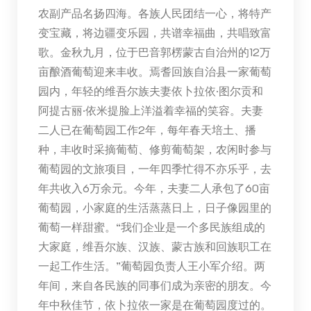
农副产品名扬四海。各族人民团结一心，将特产
变宝藏，将边疆变乐园，共谱幸福曲，共唱致富
歌。金秋九月，位于巴音郭楞蒙古自治州的12万
亩酿酒葡萄迎来丰收。焉耆回族自治县一家葡萄
园内，年轻的维吾尔族夫妻依卜拉依·图尔贡和
阿提古丽·依米提脸上洋溢着幸福的笑容。夫妻
二人已在葡萄园工作2年，每年春天培土、播
种，丰收时采摘葡萄、修剪葡萄架，农闲时参与
葡萄园的文旅项目，一年四季忙得不亦乐乎，去
年共收入6万余元。今年，夫妻二人承包了60亩
葡萄园，小家庭的生活蒸蒸日上，日子像园里的
葡萄一样甜蜜。“我们企业是一个多民族组成的
大家庭，维吾尔族、汉族、蒙古族和回族职工在
一起工作生活。”葡萄园负责人王小军介绍。两
年间，来自各民族的同事们成为亲密的朋友。今
年中秋佳节，依卜拉依一家是在葡萄园度过的。