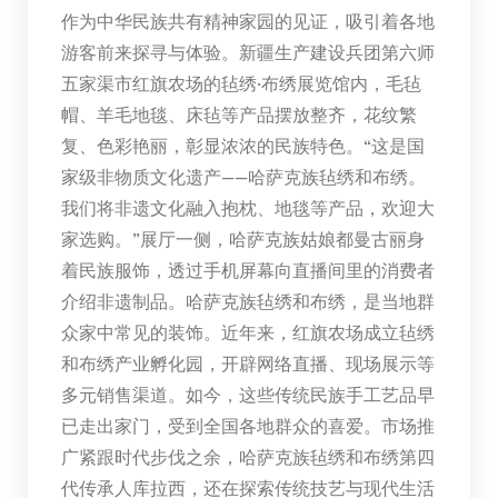
作为中华民族共有精神家园的见证，吸引着各地
游客前来探寻与体验。新疆生产建设兵团第六师
五家渠市红旗农场的毡绣·布绣展览馆内，毛毡
帽、羊毛地毯、床毡等产品摆放整齐，花纹繁
复、色彩艳丽，彰显浓浓的民族特色。“这是国
家级非物质文化遗产——哈萨克族毡绣和布绣。
我们将非遗文化融入抱枕、地毯等产品，欢迎大
家选购。”展厅一侧，哈萨克族姑娘都曼古丽身
着民族服饰，透过手机屏幕向直播间里的消费者
介绍非遗制品。哈萨克族毡绣和布绣，是当地群
众家中常见的装饰。近年来，红旗农场成立毡绣
和布绣产业孵化园，开辟网络直播、现场展示等
多元销售渠道。如今，这些传统民族手工艺品早
已走出家门，受到全国各地群众的喜爱。市场推
广紧跟时代步伐之余，哈萨克族毡绣和布绣第四
代传承人库拉西，还在探索传统技艺与现代生活