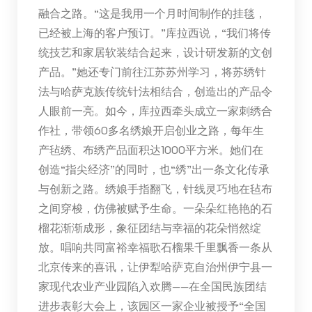
融合之路。“这是我用一个月时间制作的挂毯，
已经被上海的客户预订。”库拉西说，“我们将传
统技艺和家居软装结合起来，设计研发新的文创
产品。”她还专门前往江苏苏州学习，将苏绣针
法与哈萨克族传统针法相结合，创造出的产品令
人眼前一亮。如今，库拉西牵头成立一家刺绣合
作社，带领60多名绣娘开启创业之路，每年生
产毡绣、布绣产品面积达1000平方米。她们在
创造“指尖经济”的同时，也“绣”出一条文化传承
与创新之路。绣娘手指翻飞，针线灵巧地在毡布
之间穿梭，仿佛被赋予生命。一朵朵红艳艳的石
榴花渐渐成形，象征团结与幸福的花朵悄然绽
放。唱响共同富裕幸福歌石榴果千里飘香一条从
北京传来的喜讯，让伊犁哈萨克自治州伊宁县一
家现代农业产业园陷入欢腾——在全国民族团结
进步表彰大会上，该园区一家企业被授予“全国