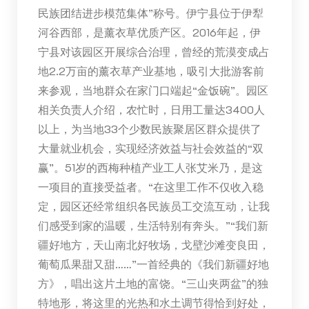
民族团结进步模范集体”称号。伊宁县位于伊犁
河谷西部，是薰衣草优质产区。2016年起，伊
宁县对该园区开展综合治理，曾经的荒漠变成占
地2.2万亩的薰衣草产业基地，吸引大批游客前
来参观，当地群众在家门口端起“金饭碗”。园区
相关负责人介绍，农忙时，日用工量达3400人
以上，为当地33个少数民族聚居区群众提供了
大量就业机会，实现经济效益与社会效益的“双
赢”。51岁的西梅种植产业工人张艾米乃，是这
一项目的直接受益者。“在这里工作不仅收入稳
定，园区还经常组织各民族员工交流互动，让我
们感受到家的温暖，生活特别有奔头。”“我们新
疆好地方，天山南北好牧场，戈壁沙滩变良田，
葡萄瓜果甜又甜……”一首经典的《我们新疆好地
方》，唱出这片土地的富饶。“三山夹两盆”的独
特地形，将这里的光热和水土调节得恰到好处，