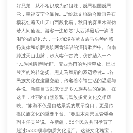
好兄弟，从不相识成为好姐妹，感恩祖国感恩
党，幸福安宁全靠你……”绘就文旅融合新画卷石
榴花红遍天山天山西段北麓，秋日的赛里木湖仿
若人间仙境。游客一边欣赏“大西洋最后一滴眼
泪”的旖旎风光，一边沉浸在蒙古族马头琴的悠
扬旋律和哈萨克族阿肯弹唱的深情歌声中。向南
跨过天山山脉，步入喀什古城，仿佛踏入一个
“民族风情博物馆”。麦西热甫的热情奔放、巴扬
琴声的婉转悠扬、黑走马舞蹈的豪迈矫健……各
民族文化在这里交融，传递着幸福生活的温暖与
喜悦。新疆自古以来便是多民族共生的家园。在
这里，壮丽的自然景观与民族多元文化交相辉
映。“旅游不仅是自然景观的展示窗口，更是传
播民族文化的重要平台。”赛里木湖景区管委会
副主任吴兰说。在新疆，56个民族共同孕育了
超过5600项非物质文化遗产。这些文化瑰宝，