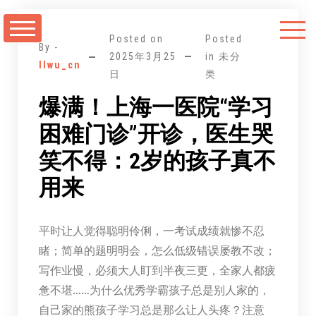
跳
至
Posted on
Posted
正
By -
2025年3月25
in 未分
llwu_cn
文
日
类
爆满！上海一医院“学习
困难门诊”开诊，医生哭
笑不得：2岁的孩子真不
用来
平时让人觉得聪明伶俐，一考试成绩就惨不忍
睹；简单的题明明会，怎么低级错误屡教不改；
写作业慢，必须大人盯到半夜三更，全家人都疲
惫不堪……为什么优秀学霸孩子总是别人家的，
自己家的熊孩子学习总是那么让人头疼？注意