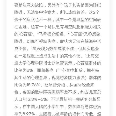
要是注意力缺陷，另外有个孩子其实是因为睡眠
障碍，无法集中注意力，所以成绩较差。这2个
孩子的症状也不一样，其中一个是典型的空间表
征困难，还有一个疑似患有与空间想象能力相关
的‘心盲症’。”马希权介绍道。“心盲症”又称想象
障碍、幻像可视缺失症，症状为无法在脑海中形
成图像。“虽表现为数学成绩不佳，但其实也会
在一定程度上造成生活中的其他不便。”上海交
通大学心理学院博士赵冰蕾表示，心盲症群体的
比例为2%，而超想症（与心盲症相反，拥有极
其生动的心理意象，视觉想象能力很强）群体的
比例为15.76%。赵冰蕾介绍，从国际经验来
看，各国的数学障碍患病率差不多，约占儿童总
人口的 3.3%—6%。不过最新的一项研究分析显
示，在中国大陆的小学生中，数学障碍总体患病
率为8.97%，且随着儿童年龄的增长而降低。赵