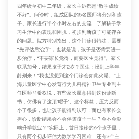
四年级至初中二年级，家长主诉都是“数学成绩
不好”。问诊时，组成团队的5名医师将分别和孩
子、家长进行半个小时左右的交流，了解孩子学
习生活中的表现和困扰，初步判断孩子可能存在
的问题。院方特别指出，这个门诊很特殊，需要
“先评估后治疗”，也就是说，孩子是否需要进一
步治疗，“不要家长觉得，而要医生觉得”。家长
联系加号，结果孩子才2岁？医生：没到上学年
龄别来！“我也没想到这个门诊会如此火爆。”上
海儿童医学中心发育行为儿科精神卫生专业副主
任医师马希权说，有些家长愿意得到这份诊断
书，仿佛有了这顶‘帽子’、这个标签，压力反而
小了很多，也让孩子能得到认可；而也有家长会
担心，诊断结果会不会伴随孩子一生？会不会影
响升学就业？“实际上，首日接诊的6个孩子里，
只有两个初步评估为数学学习困难，还有2个主