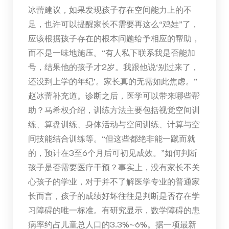
冰蕾建议，如果发现孩子存在空间能力上的不
足，也许可以提醒家长不需要再这么“鸡娃”了，
应该根据孩子存在的根本问题给予相应的帮助，
而不是一味地施压。“有人私下联系我是否能加
号，结果他的孩子才2岁。我跟他说‘别过来了，
还没到上学的年纪’。家长真的无需如此焦虑。”
赵冰蕾补充道。诊断之后，医学可以带来哪些帮
助？马希权介绍，训练方法主要包括视觉空间训
练、算盘训练、身体活动与空间训练、计算与空
间技能结合训练等。“但这些都绝非能一蹴而就
的，预计在3至6个月后可初见成效。”如何判断
孩子是否需要医疗干预？事实上，没有家长不关
心孩子的学业，对于并不了解医学专业的普通家
长而言，孩子的成绩好坏往往是判断是否存在学
习障碍的唯一标准。有研究显示，数学障碍的患
病率约占儿童总人口的3.3%~6%。据一项最新