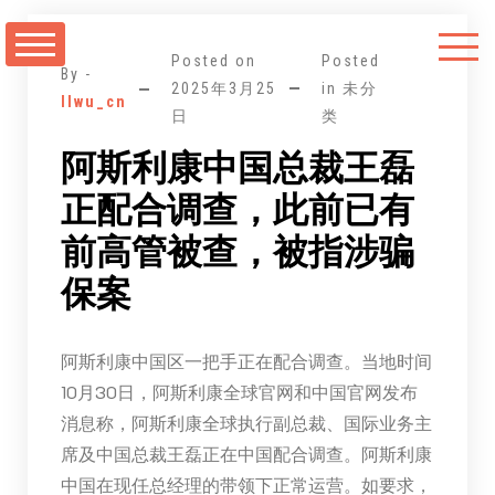
跳
至
Posted on
Posted
正
By -
2025年3月25
in 未分
llwu_cn
文
日
类
阿斯利康中国总裁王磊
正配合调查，此前已有
前高管被查，被指涉骗
保案
阿斯利康中国区一把手正在配合调查。当地时间
10月30日，阿斯利康全球官网和中国官网发布
消息称，阿斯利康全球执行副总裁、国际业务主
席及中国总裁王磊正在中国配合调查。阿斯利康
中国在现任总经理的带领下正常运营。如要求，