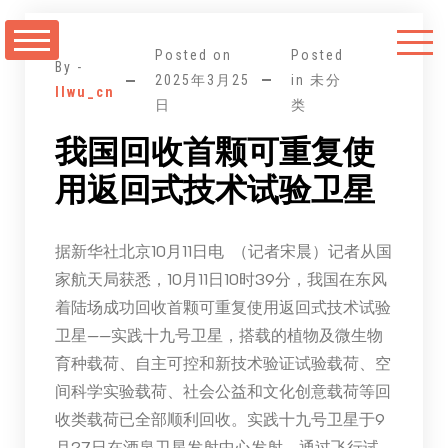
跳
至
Posted on
Posted
正
By -
2025年3月25
in 未分
llwu_cn
文
日
类
我国回收首颗可重复使
用返回式技术试验卫星
据新华社北京10月11日电 （记者宋晨）记者从国
家航天局获悉，10月11日10时39分，我国在东风
着陆场成功回收首颗可重复使用返回式技术试验
卫星——实践十九号卫星，搭载的植物及微生物
育种载荷、自主可控和新技术验证试验载荷、空
间科学实验载荷、社会公益和文化创意载荷等回
收类载荷已全部顺利回收。实践十九号卫星于9
月27日在酒泉卫星发射中心发射，通过飞行试