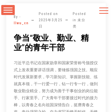
跳
至
Posted on
Posted
正
By -
2025年3月25
in 未分
llwu_cn
文
日
类
争当“敬业、勤业、精
业”的青年干部
习近平总书记在国家勋章和国家荣誉称号颁授仪
式上发表重要讲话强调，要锤炼强国之技。顺应
时代发展新要求，学习新知识、掌握新技能、练
就真本领，干一行爱一行，钻一行专一行，做到
敬业勤业精业，努力成为善于干事创业的岗位能
手、行家里手。广大青年干部要接过时代的接力
棒，以青春之名向祖国深情告白，挺膺青春之
姿，奔赴强国之约，奋力书写无愧于时代、无愧