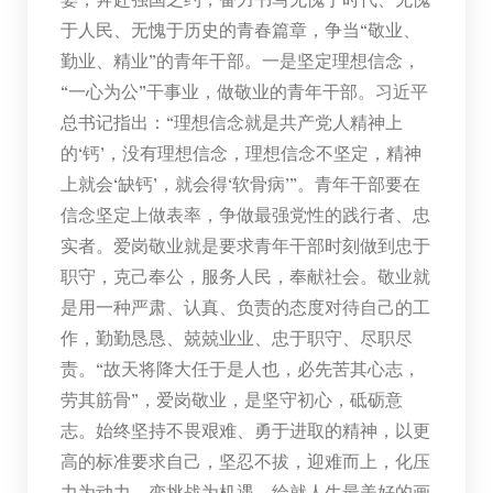
于人民、无愧于历史的青春篇章，争当“敬业、
勤业、精业”的青年干部。一是坚定理想信念，
“一心为公”干事业，做敬业的青年干部。习近平
总书记指出：“理想信念就是共产党人精神上
的‘钙’，没有理想信念，理想信念不坚定，精神
上就会‘缺钙’，就会得‘软骨病’”。青年干部要在
信念坚定上做表率，争做最强党性的践行者、忠
实者。爱岗敬业就是要求青年干部时刻做到忠于
职守，克己奉公，服务人民，奉献社会。敬业就
是用一种严肃、认真、负责的态度对待自己的工
作，勤勤恳恳、兢兢业业、忠于职守、尽职尽
责。“故天将降大任于是人也，必先苦其心志，
劳其筋骨”，爱岗敬业，是坚守初心，砥砺意
志。始终坚持不畏艰难、勇于进取的精神，以更
高的标准要求自己，坚忍不拔，迎难而上，化压
力为动力、变挑战为机遇，绘就人生最美好的画