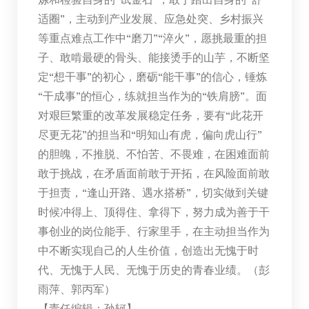
适圈”，主动到产业发展、应急处突、乡村振兴
等重点难点工作中“磨刀”“淬火”，愿挑最重的担
子、敢啃最硬的骨头、能接烫手的山芋，不断坚
定“想干事”的初心，磨砺“能干事”的信心，锤炼
“干成事”的恒心，练就担当作为的“铁肩膀”。面
对艰巨繁重的改革发展稳定任务，要有“此花开
尽更无花”的担当和“明知山有虎，偏向虎山行”
的胆魄，不推脱、不怕苦、不畏难，在困难面前
敢于挑战，在矛盾面前敢于开拓，在风险面前敢
于担责，“逢山开路、遇水搭桥”，切实做到关键
时候冲得上、顶得住、拿得下，努力成为善于干
事创业的岗位能手、行家里手，在主动担当作为
中不断实现自己的人生价值，创造出无愧于时
代、无愧于人民、无愧于历史的青春业绩。（彭
雨萍、郭丙军）
【责任编辑：孙轲】