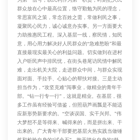
群众放在心中最高位置，恪守勤勉为民的理念，
常思富民之策，常念百姓之需，常做利民之事，
凝聚民心民力，诚心诚意办实事。另一方面要大
力助推惠民工程。深入基层一线，察民情，知民
意，用心用力解决好人民群众的“急难愁盼”和最
直接最现实最关心的利益问题。切实做到在进村
入户听民声中排民忧，在街头巷尾访民情中解民
难，走出机关大院，走进群众中间，与群众实现
面对面、手拉手、心贴心的帮扶对接。三是主动
担当作为，“攻坚克难”闯事业，做精业的青年干
部。“钻一行专一行”，这就是精业。在基层，很
多工作虽有经验可借鉴，但照葫芦画瓢是不能适
应新形势新要求的。“空谈误国、实干兴邦。”伟
大梦想不是等得来、喊得来的，而是拼出来、干
出来的。广大青年干部要把基层火热实践当做锤
炼和检验自身的“试金石”，敢于踏出自身的“舒