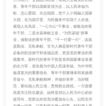
卷。青年干部以国家富强为念，以人民幸福为
盼，忠心爱国、矢志报国，把个人小我融入国家
大我，在为国尽责、为民服务中实现个人价值、
展现人生风采，“一心为公”干事业，做敬业的青
年干部。二是永葆奉献之姿，“为民谋福”拼事
业，做勤业的青年干部。“干一行爱一行”，这就
是勤业。无私奉献、甘为人梯是新时代青年干部
必备的职业操守和道德品质，更是党的事业的客
观要求。新时代的青年干部是党和国家事业发展
的生力军，肩负着为中国人民谋幸福、为中华民
族谋复兴的重要使命。青年干部要继承和发扬艰
苦奋斗、无私奉献精神，并做好表率，当好模
范，要站稳人民立场，贯彻群众路线。一方面要
高度关注民生建设。始终坚持以人民为中心的价
值导向，把群众的安危冷暖放在心头，以民生作
为第一信号，以民利作为第一职责，时刻把人民