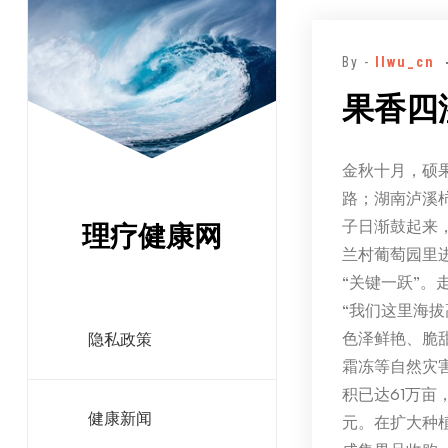
跳
至
By -
llwu_cn
正
文
果香四
金秋十月，硕
路；湖南泸溪
子日渐鼓起来，
理疗健康网
兰村葡萄园里
“关键一跃”
“我们这里海
色泽鲜艳、脆
隐私政策
霜冻等自然灾害
积已达61万亩
健康新闻
元。在扩大种