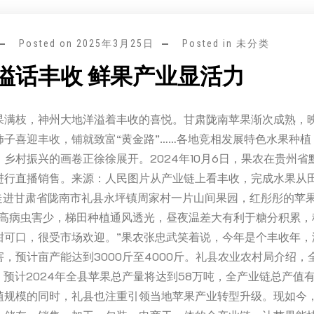
Posted on
2025年3月25日
Posted in 未分类
溢话丰收 鲜果产业显活力
果满枝，神州大地洋溢着丰收的喜悦。甘肃陇南苹果渐次成熟，
柿子喜迎丰收，铺就致富“黄金路”……各地竞相发展特色水果种植
乡村振兴的画卷正徐徐展开。2024年10月6日，果农在贵州省
进行直播销售。来源：人民图片从产业链上看丰收，完成水果从
。走进甘肃省陇南市礼县永坪镇周家村一片山间果园，红彤彤的苹
拔高病虫害少，梯田种植通风透光，昼夜温差大有利于糖分积累，
甜可口，很受市场欢迎。”果农张忠武笑着说，今年是个丰收年，
，预计亩产能达到3000斤至4000斤。礼县农业农村局介绍，
，预计2024年全县苹果总产量将达到58万吨，全产业链总产值有
植规模的同时，礼县也注重引领当地苹果产业转型升级。现如今