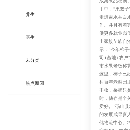
成集果品收购
手中，“果篮子
养生
走进吉水县白
作。并且有着完
供更多就业岗
医生
土家族苗族自
示：“今年柿子
司+基地+农
未分类
市水果老板称
这里，柿子已经
村百年老梨园里
热点新闻
丰收，采摘只
时，储存是个
卖好。”砀山
的发展成果喜
储物流中心。2