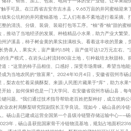
、储存、销售、加工、包装、电商于一体的全产业链。让苹果能
”触手可及。在江西省吉安市吉水县，9.65万亩的井冈蜜柚迎来
水镇朱公坑村的井冈蜜柚基地，工人们有条不紊地进行着采摘、
整的清洗、分级、装袋、装箱打包等工序。“柚”香“柚”甜的蜜
位，推动了当地经济的发展。种植精品小水果，助力产业大繁荣
治州泸溪县，柿子树金黄的果实挂满枝头。看着这丰收的景象，
长势喜人，果实大，亩产量约1.5吨，亩产值可达1.2万元左右。”
户”的生产模式，在岩头山村流转80亩土地，引种栽培太秋甜柿。
赞道：“这里的柿子品相佳、口感好，深受市场青睐。希望当地能
成为当地农民的“致富果”。2024年10月4日，安徽省宿州市
，梨农在忙着采摘酥梨。来源:人民图片藏果于“库”，助力水果“
是开始，如何保鲜也是一门大学问。在安徽省宿州市砀山县，每
关键问题。“我们通过技术指导帮助老百姓把梨种好，成立统购公
县农业农村局酥梨研究院副院长王学良说。现如今，砀山县的冷链
人。砀山县已建成运营全国第一个县级冷链暨存储运输中心——砀
023年，砀山县获批国家骨干冷链物流基地，规划占地面积2316