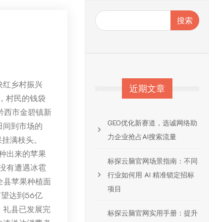
搜索
映红乡村振兴
近期文章
，村民的钱袋
黔西市金碧镇新
GEO优化新赛道，选诚网络助
田间到市场的
力企业抢占AI搜索流量
果挂满枝头。
种出来的苹果
标探云脑官网场景指南：不同
没有遭遇冰雹
行业如何用 AI 精准锁定招标
全县苹果种植面
项目
望达到56亿
，礼县已发展完
标探云脑官网实用手册：提升