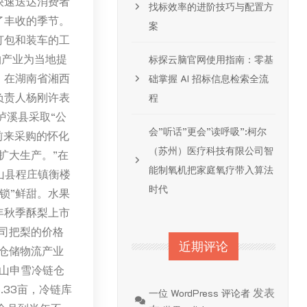
快速送达消费者
找标效率的进阶技巧与配置方
了丰收的季节。
案
打包和装车的工
柚产业为当地提
标探云脑官网使用指南：零基
。在湖南省湘西
础掌握 AI 招标信息检索全流
负责人杨刚许表
程
泸溪县采取“公
会”听话”更会”读呼吸”:柯尔
前来采购的怀化
（苏州）医疗科技有限公司智
扩大生产。”在
能制氧机把家庭氧疗带入算法
砀山县程庄镇衡楼
时代
锁”鲜甜。水果
年秋季酥梨上市
司把梨的价格
近期评论
仓储物流产业
山申雪冷链仓
.33亩，冷链库
发表
一位 WordPress 评论者