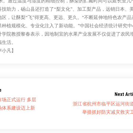
立方米。通过温度与湿度的精细控制，酥梨的贮藏时间可以延长至几
科技助力，砀山县还打造了“梨文化”、加工梨产品，远销日本、
地区，让酥梨“飞”得更高、更远、更久。“不断延伸地特色农产品
果种植规模化、专业化注入了新动能。”中国社会经济统计研究中
计学院教授黎春表示，因地制宜的水果产业发展不仅促进了农民
福生活。
卢小凡】
e
Next Arti
市场正式运行 多层
浙江省杭州市临平区运河街
场体系建设迈上新
举措抓好防灾减灾救灾