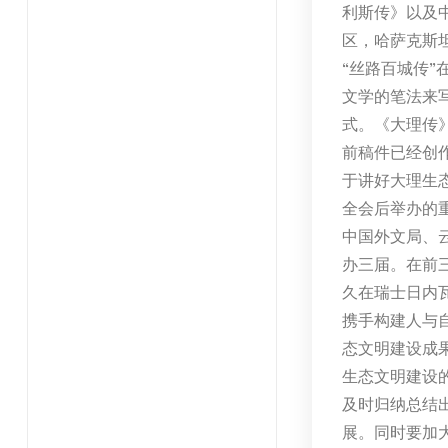
利斯传》以及
区，哈萨克斯
“丝路百城传”
文学的笔法来
式。《大理传
前稿件已经创
于讲好大理生
全会后举办的
中国外文局、
办三届。在前
久在瑞士日内
携手构建人与
态文明建设成
生态文明建设
及时归纳总结
展。同时要加