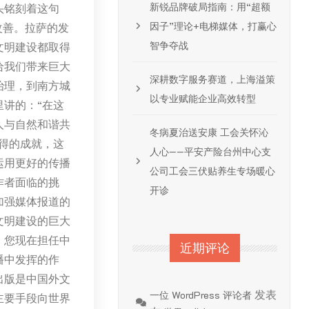
新锐品牌破局指南：用“超额
头铭刻着这句
因子”理论+电梯媒体，打赢心
改善。拉萨的发
智争夺战
文明建设都取得
给我们带来巨大
深耕数字服务赛道，上海溢策
治理，到南方城
以专业赋能企业高效转型
讲的：“在这
人与自然和谐共
冬病夏治送安康 工会关怀沁
得的成就，这
人心——平安产险台州中心支
运用更好的传播
公司工会三伏贴养生专场暖心
作者面临的挑
开诊
加强媒体报道的
文明建设的巨大
：您现在担任中
近期评论
播中发挥的作
出版是中国外文
发表
一位 WordPress 评论者
主要手段向世界