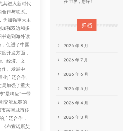
在
世界，您好！
尤其进入新时代
的合作与联系。
，为加强重大主
归档
制加强双边和多
图书送到海外读
心，促进了中国
2026 年 8 月
深度开发方面，
2026 年 7 月
治、经济、文
合作。发展中
2026 年 6 月
版业广泛合作、
文局加强了重大
2026 年 5 月
传”是响应“一带
明交流互鉴的
2026 年 4 月
城市采写城市传
2026 年 3 月
业的广泛合作，
》《布宜诺斯艾