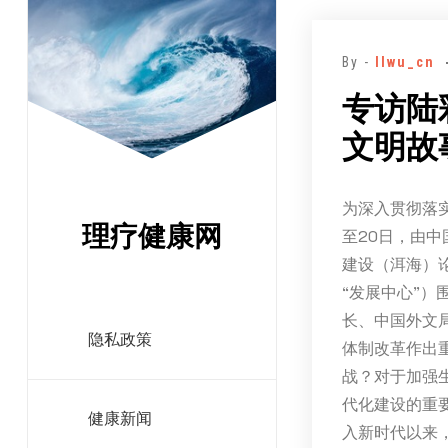
跳
至
By -
llwu_cn
正
文
专访陆
文明故
为深入贯彻落实
理疗健康网
至20日，由
建设（洱海）
“发展中心”
长、中国外文
隐私政策
体制改革作出
战？对于加强
代化建设的重
健康新闻
入新时代以来