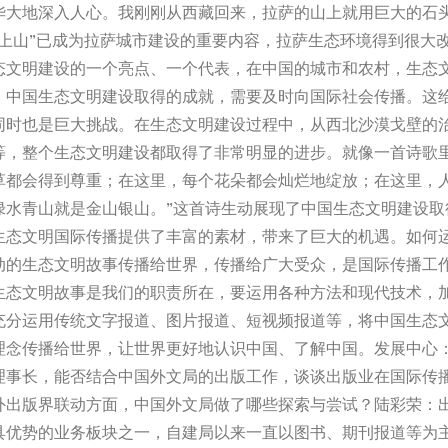
华大地深入人心。我刚刚从西藏回来，拉萨的山上就用巨大的石
树上山”已成为拉萨城市建设的重要内容，拉萨生态环境得到很大
态文明建设的一个亮点、一个代表，在中国的城市和农村，生态
。中国生态文明建设取得的成就，需要及时向国际社会传播。这
同时也是巨大挑战。在生态文明建设过程中，从西北沙漠戈壁的
等，整个生态文明建设都取得了非常明显的进步。就像一首诗歌里
草都会得到尊重；在这里，每个花朵都会灿烂地绽放；在这里，
绿水青山就是金山银山。”这首诗生动展现了中国生态文明建设取
生态文明国际传播提供了丰富的素材，带来了巨大的机遇。如何
动的生态文明故事传播给世界，传播给广大受众，是国际传播工
生态文明故事是我们的职责所在，要运用各种方法和现代技术，
充分运用传统文字报道、图片报道、短视频报道等，将中国生态
理念传播给世界，让世界更好地认识中国、了解中国。发展中心
理事长，能否结合中国外文局的出版工作，谈谈出版业在国际传
外出版界联动方面，中国外文局做了哪些探索与尝试？陆彩荣：
具优势的业务板块之一，自建局以来一直以图书、期刊报道等为