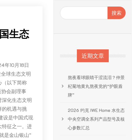
搜索
中国生态
近期文章
年10月18日
进全球生态文明
熬夜看球眼睛干涩流泪？仲景
心（以下简称
杞菊地黄丸熬夜党的“护眼盾
版协会副理事
牌”
对深化生态文明
样的机遇与挑
2026 约克 IWE Home 水生态
建设是中国式现
中央空调全系列产品型号及核
大特征之一。进
心参数汇总
就是金山银山”