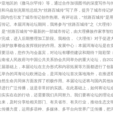
中亚地区的《撒马尔罕传》等，通过合作加强图书的深度写作与
坦和乌兹别克斯坦总统为“丝路百城传”写了序，提升了城市传记
在国内也引发了城市传记创作热潮。有评论说，“丝路百城传”是
写传记。本届洱海论坛期间，我将参与“丝路百城传”之《大理传
》是“丝路百城传”中最新的一部城市传记，由大理彝族作家李智
作完成，进入后期整理加工阶段。我相信，《大理传》对于促进
态保护故事都会发挥很好的作用。发展中心：本届洱海论坛是在
重要活动，您作为与会嘉宾，对论坛有哪些建议和期待？陆彩荣
云南省人民政府与中国公共关系协会共同举办的重大论坛，自202
三届基础上，本届论坛在主办形式和内容拓展等方面都进行了创
瓦举办的洱海论坛欧洲边会，是洱海论坛首次落地海外，在推进
自然生命共同体方面发挥了积极作用。本届论坛还将与国内其他
果进行广泛传播，这是非常好的实践。在此基础上，如何将论坛
的实实在在的行动，还需要我们共同努力。我们要将论坛的理论
出来，及时分享给相关部门、有关省市、有关行业，推动生态文
大传播力度，运用多语种、多媒体、多平台向世界广泛传播，把