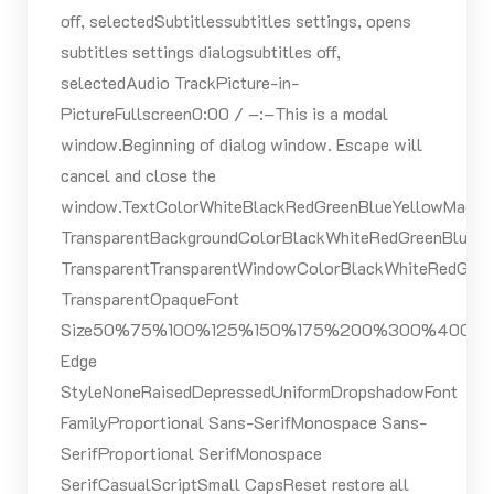
off, selectedSubtitlessubtitles settings, opens
subtitles settings dialogsubtitles off,
selectedAudio TrackPicture-in-
PictureFullscreen0:00 / –:–This is a modal
window.Beginning of dialog window. Escape will
cancel and close the
window.TextColorWhiteBlackRedGreenBlueYellowMagen
TransparentBackgroundColorBlackWhiteRedGreenBlueY
TransparentTransparentWindowColorBlackWhiteRedGree
TransparentOpaqueFont
Size50%75%100%125%150%175%200%300%400%T
Edge
StyleNoneRaisedDepressedUniformDropshadowFont
FamilyProportional Sans-SerifMonospace Sans-
SerifProportional SerifMonospace
SerifCasualScriptSmall CapsReset restore all