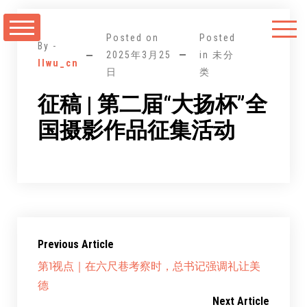
跳
至
Posted on
Posted
正
By -
2025年3月25
in 未分
llwu_cn
文
日
类
征稿 | 第二届“大扬杯”全
国摄影作品征集活动
Previous Article
第1视点｜在六尺巷考察时，总书记强调礼让美
德
Next Article