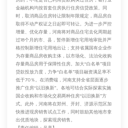
金融机构均按首套住房执行住房信贷政策。同
时，取消商品住房转让限制年限规定，商品房自
取得不动产权证之日起即可转让。为进一步严控
增量、优化存量，河南将对商品住宅去化周期超
过18个月的市、县，暂停新增住宅用地审批并严
格控制新增住宅用地出让；支持省属国有企业作
为存量商品房收购主体，以市场化、法治化收购
存量商品房用于保障性住房。加大“白名单”项目
贷款投放力度，力争“白名单”项目融资满足率不
低于70％。在消费端，河南支持全省层面逐步
推广住房“以旧换新”。各地可结合实际探索实施
国企收购和市场化交易两种住房“以旧换新”方
式。此外，河南将在郑州、开封、济源示范区加
快推进现房销售试点工作，同时鼓励其他地市拿
出优质地块，探索现房销售。
【责任编辑：吴亮】