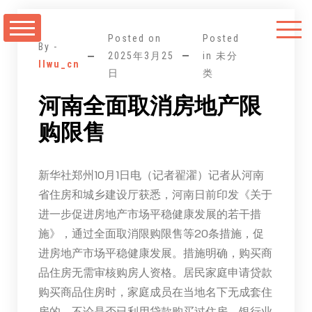
跳
至
Posted on
Posted
正
By -
2025年3月25
in 未分
llwu_cn
文
日
类
河南全面取消房地产限
购限售
新华社郑州10月1日电（记者翟濯）记者从河南
省住房和城乡建设厅获悉，河南日前印发《关于
进一步促进房地产市场平稳健康发展的若干措
施》，通过全面取消限购限售等20条措施，促
进房地产市场平稳健康发展。措施明确，购买商
品住房无需审核购房人资格。居民家庭申请贷款
购买商品住房时，家庭成员在当地名下无成套住
房的，不论是否已利用贷款购买过住房，银行业