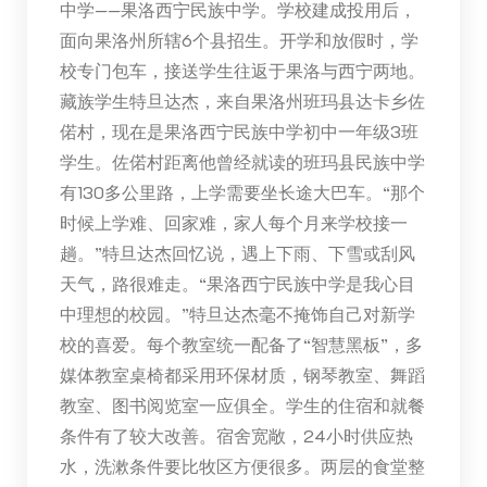
中学——果洛西宁民族中学。学校建成投用后，
面向果洛州所辖6个县招生。开学和放假时，学
校专门包车，接送学生往返于果洛与西宁两地。
藏族学生特旦达杰，来自果洛州班玛县达卡乡佐
偌村，现在是果洛西宁民族中学初中一年级3班
学生。佐偌村距离他曾经就读的班玛县民族中学
有130多公里路，上学需要坐长途大巴车。“那个
时候上学难、回家难，家人每个月来学校接一
趟。”特旦达杰回忆说，遇上下雨、下雪或刮风
天气，路很难走。“果洛西宁民族中学是我心目
中理想的校园。”特旦达杰毫不掩饰自己对新学
校的喜爱。每个教室统一配备了“智慧黑板”，多
媒体教室桌椅都采用环保材质，钢琴教室、舞蹈
教室、图书阅览室一应俱全。学生的住宿和就餐
条件有了较大改善。宿舍宽敞，24小时供应热
水，洗漱条件要比牧区方便很多。两层的食堂整