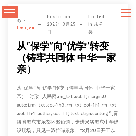
跳
至
Posted on
Posted
正
By -
2025年3月25
in 未分
llwu_cn
文
日
类
从“保学”向“优学”转变
（铸牢共同体 中华一家
亲）
从“保学”向“优学”转变（铸牢共同体 中华一家
亲）–时政–人民网.rm_txt .col-1{ margin:0
auto;}.rm_txt .col-1 h3,.rm_txt .col-1 h1,.rm_txt
.col-1 h4,.author,.col-1-1{ text-align:center;}到青
海省海东市乐都区碾伯镇，走进果洛海东中学建
设现场，只见一派忙碌景象。“3月20日开工以