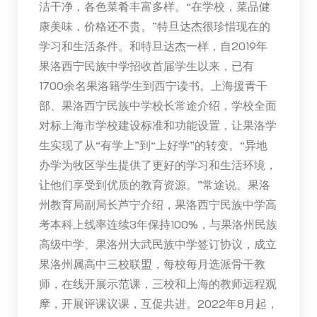
洁干净，各色菜肴丰富多样。“在学校，菜品健
康美味，价格还不贵。”特旦达杰很珍惜现在的
学习和生活条件。和特旦达杰一样，自2019年
果洛西宁民族中学招收首届学生以来，已有
1700余名果洛籍学生到西宁读书。上海援青干
部、果洛西宁民族中学校长常途介绍，学校全面
对标上海市学校建设标准和功能设置，让果洛学
生实现了从“有学上”到“上好学”的转变。“异地
办学为牧区学生提供了更好的学习和生活环境，
让他们享受到优质的教育资源。”常途说。果洛
州教育局副局长芦宁介绍，果洛西宁民族中学高
考本科上线率连续3年保持100%，与果洛州民族
高级中学、果洛州大武民族中学签订协议，成立
果洛州属高中三校联盟，每校每月选派骨干教
师，在线开展示范课，三校和上海的教师远程观
摩，开展评课议课，互促共进。2022年8月起，