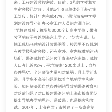
来，工程建设紧锣密鼓。目前，2号教学楼和女
生宿舍楼已封顶，其他6个项目单体处于基础施
工阶段，预计年内完成47%。”果洛海东中学规
划建设领导小组办公室工作人员胡吉洲介绍。
“学校建成后，将增加3000个初高中学位，果洛
牧区的孩子可以到海东上学了。”胡吉洲说。从
施工现场张贴的设计效果图看，校园里不仅规划
有教学楼和宿舍楼，还有室外、室内标准的运动
场所。果洛藏族自治州位于青海省东南部，藏族
人口占比近92%，平均海拔4200米以上，自然
条件恶劣。全州师资力量相对薄弱，且上学距离
远、升学率不高等问题困扰着当地的学生和家
长。如何解决因自然条件制约导致的果洛教育相
对落后问题？对口援建果洛州的上海市援青团队
提出异地办学的思路。是破局，也是探索和尝
试。2017年，上海在西宁市援建了一所寄宿制