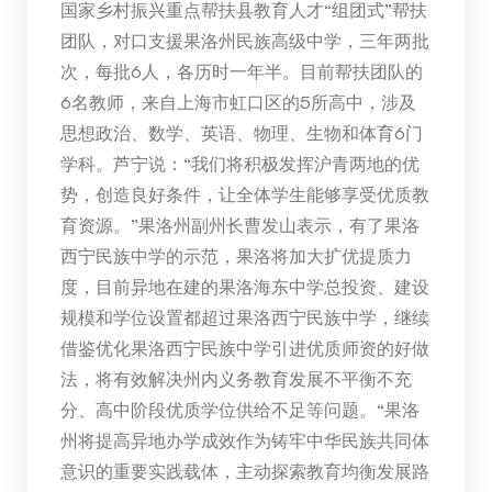
国家乡村振兴重点帮扶县教育人才“组团式”帮扶
团队，对口支援果洛州民族高级中学，三年两批
次，每批6人，各历时一年半。目前帮扶团队的
6名教师，来自上海市虹口区的5所高中，涉及
思想政治、数学、英语、物理、生物和体育6门
学科。芦宁说：“我们将积极发挥沪青两地的优
势，创造良好条件，让全体学生能够享受优质教
育资源。”果洛州副州长曹发山表示，有了果洛
西宁民族中学的示范，果洛将加大扩优提质力
度，目前异地在建的果洛海东中学总投资、建设
规模和学位设置都超过果洛西宁民族中学，继续
借鉴优化果洛西宁民族中学引进优质师资的好做
法，将有效解决州内义务教育发展不平衡不充
分、高中阶段优质学位供给不足等问题。“果洛
州将提高异地办学成效作为铸牢中华民族共同体
意识的重要实践载体，主动探索教育均衡发展路