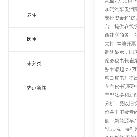
高至2万元和
加码汽车促消
养生
安排资金超1
台，提供在线
西建立商务、
医生
支持“本地开票
调研显示，国
席会秘书长崔
未分类
贴申请超157
察白皮书》提
在白皮书调研
热点新闻
车型汰换和新
分析，受以旧
价并非消费者
衡。新能源车
过30%。特