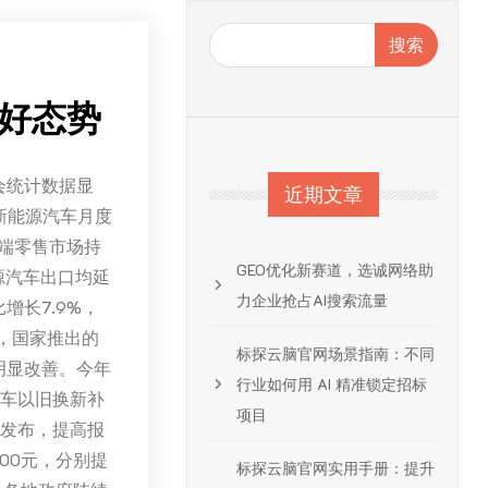
搜索
良好态势
会统计数据显
近期文章
新能源汽车月度
端零售市场持
GEO优化新赛道，选诚网络助
源汽车出口均延
力企业抢占AI搜索流量
长7.9%，
示，国家推出的
标探云脑官网场景指南：不同
明显改善。今年
行业如何用 AI 精准锁定招标
汽车以旧换新补
项目
》发布，提高报
00元，分别提
标探云脑官网实用手册：提升