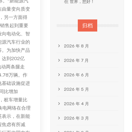
标。“新能源汽
在
世界，您好！
在由量变向质变
，另一方面得
车销售起到重要
归档
业向电动化、智
能源汽车行业的
2026 年 8 月
等。为加快产品
达到202亿
2026 年 7 月
电动两条腿走
.78万辆。作
2026 年 6 月
电基础设施促进
2026 年 5 月
，同比增加
%，桩车增量比
2026 年 4 月
换电网络在合理
英表示，在新能
2026 年 3 月
程焦虑有所减