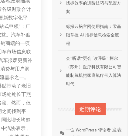
上各地政府陆续
找标效率的进阶技巧与配置方
省各级财政合计
案
更新数字化平
站式申领”；广
标探云脑官网使用指南：零基
权益。汽车补贴
础掌握 AI 招标信息检索全流
经销商端的一项
程
用车市场信息联
会”听话”更会”读呼吸”:柯尔
汽车报废更新补
（苏州）医疗科技有限公司智
车消费与用户洞
能制氧机把家庭氧疗带入算法
主流需求之一。
时代
补贴带动了老旧
市场处处长丁燕
格段。然而，低
近期评论
润之间找到平
，同比增长均超
。中汽协表示，
发表
一位 WordPress 评论者