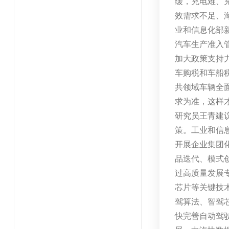
缓，充电难、
效需求不足、
业和信息化部
汽车生产准入
加大政策支持
车购税和车船
共领域车辆全
求为准，这样
研究员王青建
策。工业和信
开展企业集团
品迭代、模式
过高质量发展
芯片等关键技
驾算法、智驾
快完善自动驾