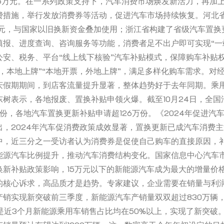
1.5万元。在一系列政策支持下，汽车消费市场焕发新活力，再加
费措施，举行发放消费券等活动，促进汽车市场持续恢复。河北
亿元，与国家以旧换新资金叠加使用；浙江省构建了省级汽车置换
填报、进度查询、咨询服务等功能，消费者足不出户即可实现“一
公安、税务、平台“线上线下核验”汽车补贴模式，保障购车补贴
，本地上牌”“本地开票，外地上牌”，满足多样化购车需求。对
庆假期期间，到店客流量提升显著，整体趋势好于去年同期。乘
东树表示，各地报废、置换补贴申领火爆。截至10月24日，全国
万份，各地汽车置换更新补贴申请超126万份。《2024年促进汽
出，2024年汽车促消费政策成效显著，置换更新已成汽车消费
中，近三分之一受访者认为消费券是促使自己购车的直接原因，
能源汽车比例提升，推动汽车消费结构变化。国家信息中心汽车
换新补贴政策影响，15万元以下的新能源汽车成为最大的增量价
的核心诉求，高品质才是趋势。专家建议，企业需要在销量与利
产销实现新突破前三季度，新能源汽车产销量双双超过830万辆
别是近3个月新能源乘用车销售占比均在50%以上，实现了新突破