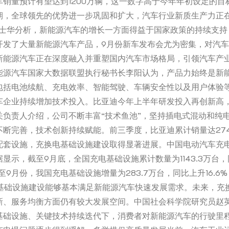
销量预计有望达到1200万辆，这一数字高于今年年初设定的目
期，全球领先的优势进一步巩固和扩大，汽车行业新质生产力正
陈士华分析，新能源汽车的增长一方面得益于国家政策的持续支持
开发了大量新能源汽车产品，9月份新车发布会尤为密集，对汽
新能源汽车正在深度融入并重塑国内汽车市场格局，引领汽车产
能源汽车国家大数据联盟执行秘书长李阳认为，产品力始终是新
包括电池续航、充电效率、智能驾驶、车辆安全性以及用户体验
车企业持续增加技术投入。比亚迪今年上半年研发投入再创新高，
关负责人介绍，公司不断丰富“技术鱼池”，坚持插电式混动和纯
断完善，技术创新持续赋能。前三季度，比亚迪累计销量达274
配套设施，充换电基础设施建设取得显著进展。中国电动汽车充
显示，截至9月底，全国充电基础设施累计数量为1143.3万台
月份至9月份，我国充电基础设施增量为283.7万台，同比上升16.6
充电基础设施建设能够基本满足新能源汽车快速发展需求。未来，充
新、服务均衡方面仍有较大发展空间。中国社会科学院研究员赵
基础设施、关键技术持续迭代下，消费者对新能源汽车的行驶里