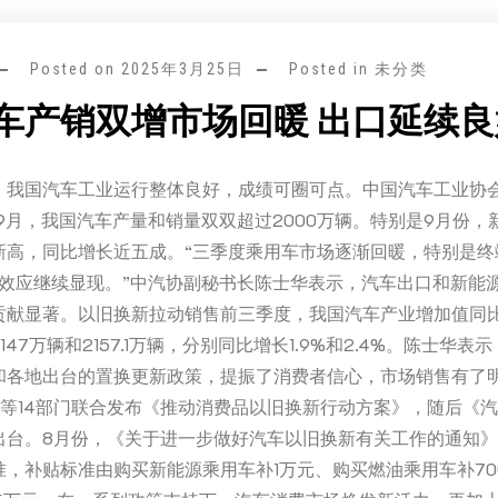
Posted on
2025年3月25日
Posted in 未分类
车产销双增市场回暖 出口延续
，我国汽车工业运行整体良好，成绩可圈可点。中国汽车工业协
9月，我国汽车产量和销量双双超过2000万辆。特别是9月份，
新高，同比增长近五成。“三季度乘用车市场逐渐回暖，特别是终
九’效应继续显现。”中汽协副秘书长陈士华表示，汽车出口和新能
贡献显著。以旧换新拉动销售前三季度，我国汽车产业增加值同比增
47万辆和2157.1万辆，分别同比增长1.9%和2.4%。陈士华表
和各地出台的置换更新政策，提振了消费者信心，市场销售有了
部等14部门联合发布《推动消费品以旧换新行动方案》，随后《
出台。8月份，《关于进一步做好汽车以旧换新有关工作的通知
准，补贴标准由购买新能源乘用车补1万元、购买燃油乘用车补70