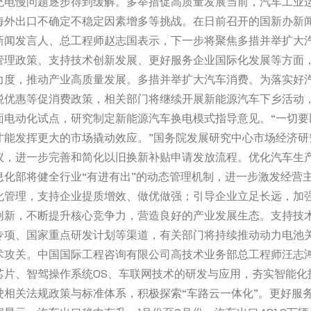
充电慢问题逐步得到缓解。多举措促高质量发展当前，汽车工业
海外出口不确定不稳定因素增多等挑战。在日前召开的国新办新
新闻发言人、总工程师赵志国表示，下一步将聚焦多措并举扩大
管理政策、支持技术创新发展、更好服务企业国际化发展等方面
力度，推动产业高质量发展。多措并举扩大汽车消费。为落实好
税优惠等促消费政策，相关部门将继续开展新能源汽车下乡活动
面电动化试点，研究制定新能源汽车换电模式指导意见。“一切要
才能发挥更大的市场撬动效应。”国务院发展研究中心市场经济研
议，进一步完善和简化以旧换新补贴申请发放流程。优化汽车生
息化部将健全行业“有进有出”的动态管理机制，进一步激发经营
化管理，支持企业提质增效、做优做强；引导企业立足长远，加
创新，不断提升核心竞争力，营造良好的产业发展生态。支持技
专项、国家重点研发计划等渠道，有关部门将持续推动动力电池
术攻关。中国国际工程咨询有限公司高技术业务部总工程师汪志
芯片、智驾操作系统OS、车联网技术的研发与应用，夯实智能化
驶相关法规政策与标准体系，积极探索“车路云一体化”。更好服