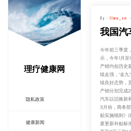
跳
至
By -
llwu_cn
正
文
我国汽
今年前三季度
示，今年1月至
产销均创历史
理疗健康网
续走强，‘金
续良好态势，
产销分别完成21
汽车以旧换新
隐私政策
3月份，商务
贴实施细则》
健康新闻
废更新补贴标