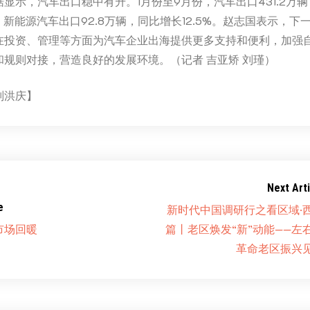
显示，汽车出口稳中有升。1月份至9月份，汽车出口431.2万
中，新能源汽车出口92.8万辆，同比增长12.5%。赵志国表示，
在投资、管理等方面为汽车企业出海提供更多支持和便利，加强
和规则对接，营造良好的发展环境。（记者 吉亚矫 刘瑾）
刘洪庆】
Next Arti
e
新时代中国调研行之看区域·
市场回暖
篇丨老区焕发“新”动能——左
革命老区振兴