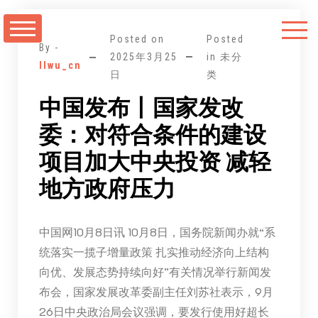
跳
至
Posted on
Posted
正
By -
2025年3月25
in 未分
llwu_cn
文
日
类
中国发布丨国家发改
委：对符合条件的建设
项目加大中央投资 减轻
地方政府压力
中国网10月8日讯 10月8日，国务院新闻办就“系
统落实一揽子增量政策 扎实推动经济向上结构
向优、发展态势持续向好”有关情况举行新闻发
布会，国家发展改革委副主任刘苏社表示，9月
26日中央政治局会议强调，要发行使用好超长